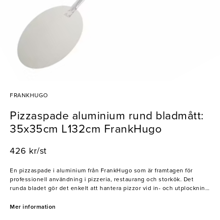
FRANKHUGO
Pizzaspade aluminium rund bladmått:
35x35cm L132cm FrankHugo
426 kr/st
En pizzaspade i aluminium från FrankHugo som är framtagen för
professionell användning i pizzeria, restaurang och storkök. Det
runda bladet gör det enkelt att hantera pizzor vid in- och utplockning
ur ugn samt vid förflyttning mellan arbetsstationer.
Mer information
- Runt blad för smidig hantering