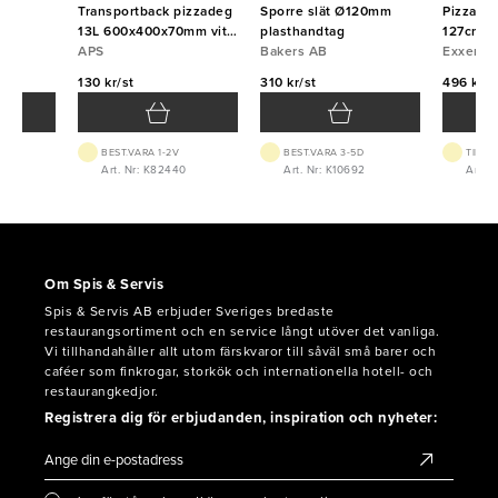
fri
Transportback pizzadeg
Sporre slät Ø120mm
Pizzabor
13L 600x400x70mm vit
plasthandtag
127cm
APS
APS
Bakers AB
Exxent
130 kr/st
310 kr/st
496 kr/s
BEST.VARA 1-2V
BEST.VARA 3-5D
TILLF
08
Art. Nr: K82440
Art. Nr: K10692
Art. 
Om Spis & Servis
Spis & Servis AB erbjuder Sveriges bredaste
restaurangsortiment och en service långt utöver det vanliga.
Vi tillhandahåller allt utom färskvaror till såväl små barer och
caféer som finkrogar, storkök och internationella hotell- och
restaurangkedjor.
Registrera dig för erbjudanden, inspiration och nyheter: