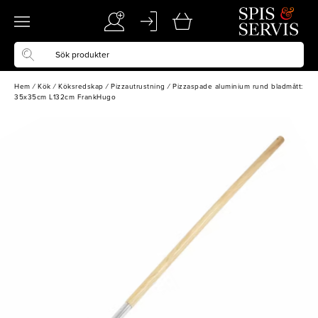
Hem
/
Kök
/
Köksredskap
/
Pizzautrustning
/
Pizzaspade aluminium rund bladmått:
35x35cm L132cm FrankHugo