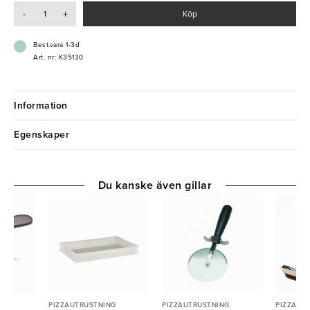
- Långt skaft för säker användning
-
+
Köp
Best.vara 1-3d
Art. nr: K35130
Information
Egenskaper
Du kanske även gillar
G
PIZZAUTRUSTNING
PIZZAUTRUSTNING
PIZZAUT