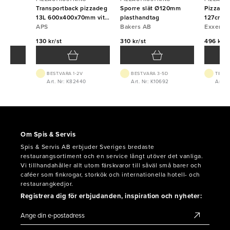
fri
Transportback pizzadeg
Sporre slät Ø120mm
Pizzabor
13L 600x400x70mm vit
plasthandtag
127cm
APS
APS
Bakers AB
Exxent
130 kr/st
310 kr/st
496 kr/s
BEST.VARA 1-2V
BEST.VARA 3-5D
TILLF
08
Art. Nr: K82440
Art. Nr: K10692
Art. 
Om Spis & Servis
Spis & Servis AB erbjuder Sveriges bredaste
restaurangsortiment och en service långt utöver det vanliga.
Vi tillhandahåller allt utom färskvaror till såväl små barer och
caféer som finkrogar, storkök och internationella hotell- och
restaurangkedjor.
Registrera dig för erbjudanden, inspiration och nyheter: