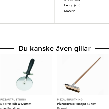
Längd (cm)
Material
Du kanske även gillar
PIZZAUTRUSTNING
PIZZAUTRUSTNING
Sporre slät Ø120mm
Pizzaborste/skrapa 127cm
plasthandtag
Exxent