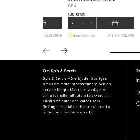
APS
5 kr/st
130 kr/st
-
+
-
+
Art. Nr: K380008
Art. Nr: K82440
BEST.VARA 1-3D
BEST.VARA 1-2V
Om Spis & Servis
R
Spis & Servis AB erbjuder Sveriges
in
bredaste restaurangsortiment och en
service långt utöver det vanliga. Vi
tillhandahåller allt utom färskvaror till
såväl små barer och caféer som
finkrogar, storkök och internationella
hotell- och restaurangkedjor.