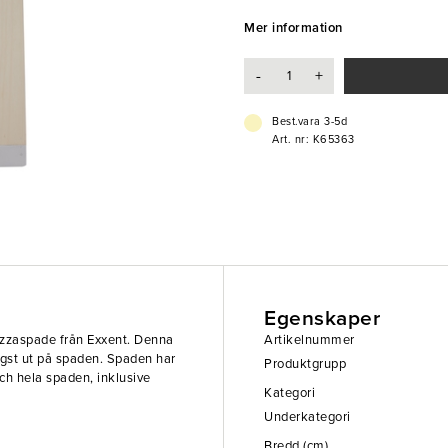
100 cm lång.
Mer information
- Aluminium, trä
- Klassisk
-
+
Best.vara 3-5d
Art. nr: K65363
Egenskaper
pizzaspade från Exxent. Denna
Artikelnummer
ngst ut på spaden. Spaden har
Produktgrupp
ch hela spaden, inklusive
Kategori
Underkategori
Bredd (cm)