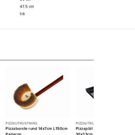
47.5
cm
trä
PIZZAUTRUSTNING
PIZZAUTRUSTNING
Pizzaborste rund 14x7cm L150cm
Pizzaplåt blåstål med kant
Paderno
30x23cm H:3cm Agnelli