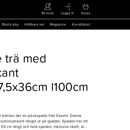
Bli kund
Logga in
Kassa
Bästa köp
Hållbara val
Magazine
Kundtjänst
 trä med
kant
7,5x36cm l100cm
or behövs det en pizzaspade från Exxent. Denna
 aluminiumkant längst ut på spaden. Spaden har ett
53 cm långt och hela spaden, inklusive skaft, är