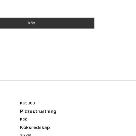
Köp
K65363
Pizzautrustning
Kök
Köksredskap
36
cm