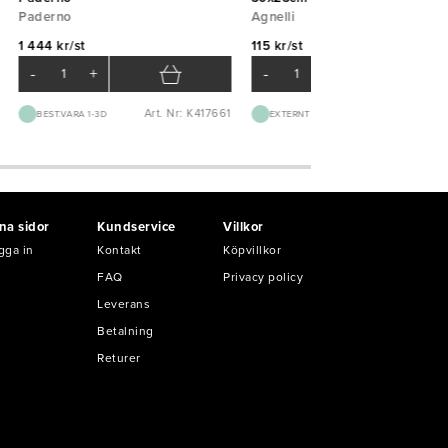
Paderno
Agnelli
1 444 kr/st
115 kr/st
-
+
-
+
Art. Nr: K417661
Art. Nr: K14
BEST.VARA 1-3D
EXTERNT LAGER 1-2D
na sidor
Kundservice
Villkor
gga in
Kontakt
Köpvillkor
FAQ
Privacy policy
Leverans
Betalning
Returer