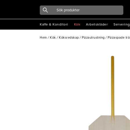
Kaffe & Konditori
Kök
Arbetskläder
Servering
Hem
/
Kök
/
Köksredskap
/
Pizzautrustning
/
Pizzaspade tr