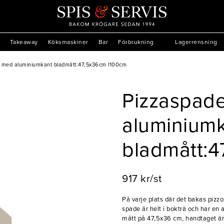
Takeaway
Köksmaskiner
Bar
Förbrukning
Lagerrensning
ä med aluminiumkant bladmått:47,5x36cm l100cm
Pizzaspade
aluminium
bladmått:4
917 kr/st
På varje plats där det bakas pizz
spade är helt i bokträ och har en
mått på 47,5x36 cm, handtaget är 