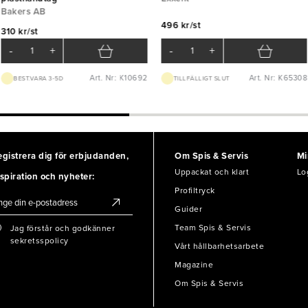
Bakers AB
496 kr/st
310 kr/st
-
+
-
+
Art. Nr: K10692
Art. Nr: K65308
BEST.VARA 3-5D
TILLFÄLLIGT SLUT
egistrera dig för erbjudanden,
Om Spis & Servis
Mi
Uppackat och klart
Lo
spiration och nyheter:
Profiltryck
Guider
Team Spis & Servis
Jag förstår och godkänner
sekretsspolicy
Vårt hållbarhetsarbete
Magazine
Om Spis & Servis