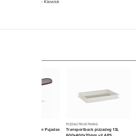
- Klassisk
ZZAUTRUSTNING
PIZZAUTRUSTNING
zzadelare rostfri Ø10cm Pujadas
Transportback pizzadeg 13L
jadas
600x400x70mm vit APS