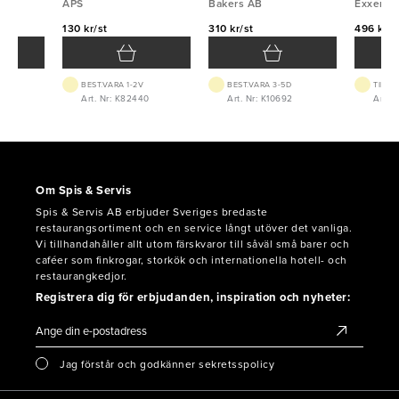
APS
APS
Bakers AB
Exxent
130 kr/st
310 kr/st
496 kr/s
BEST.VARA 1-2V
BEST.VARA 3-5D
TILLF
08
Art. Nr: K82440
Art. Nr: K10692
Art. 
Om Spis & Servis
Spis & Servis AB erbjuder Sveriges bredaste
restaurangsortiment och en service långt utöver det vanliga.
Vi tillhandahåller allt utom färskvaror till såväl små barer och
caféer som finkrogar, storkök och internationella hotell- och
restaurangkedjor.
Registrera dig för erbjudanden, inspiration och nyheter:
Jag förstår och godkänner sekretsspolicy