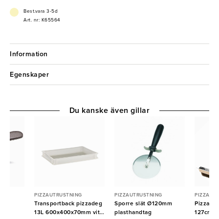
- Tål diskmaskin
Best.vara 3-5d
Art. nr: K65564
Information
Egenskaper
Du kanske även gillar
G
PIZZAUTRUSTNING
PIZZAUTRUSTNING
PIZZAUT
fri
Transportback pizzadeg
Sporre slät Ø120mm
Pizzabor
13L 600x400x70mm vit
plasthandtag
127cm