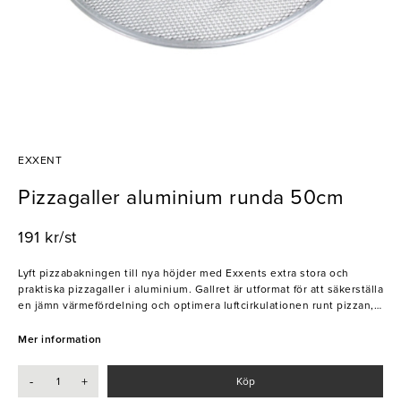
EXXENT
Pizzagaller aluminium runda 50cm
191 kr/st
Lyft pizzabakningen till nya höjder med Exxents extra stora och
praktiska pizzagaller i aluminium. Gallret är utformat för att säkerställa
en jämn värmefördelning och optimera luftcirkulationen runt pizzan,
vilket ger er en perfekt krispig botten varje gång. Dess smarta design
gör det dessutom enkelt att servera den färska pizzan direkt från
Mer information
ugnen. Ett oumbärligt verktyg för att imponera gästerna med perfekt
gräddade pizzor!
-
+
Köp