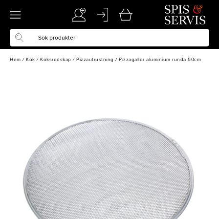
Hem
/
Kök
/
Köksredskap
/
Pizzautrustning
/
Pizzagaller aluminium runda 50cm