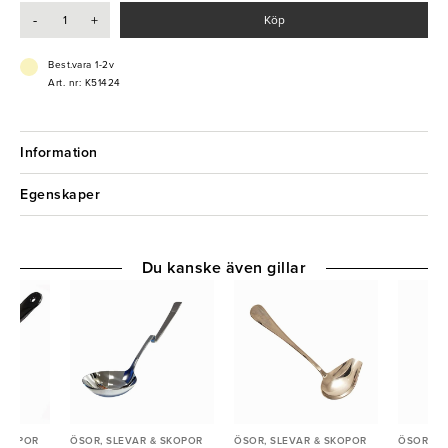
-
+
Köp
- Hög kvalitet
- Tål maskindisk
Best.vara 1-2v
Art. nr: K51424
Information
Egenskaper
Du kanske även gillar
 SKOPOR
ÖSOR, SLEVAR & SKOPOR
ÖSOR, SLEVAR & SKOPOR
ÖSOR, S