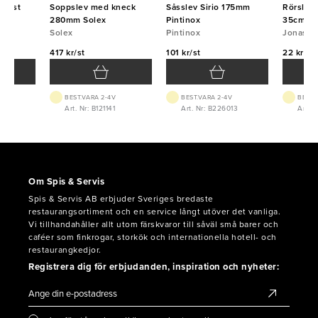
plast
Soppslev med kneck
Såsslev Sirio 175mm
Rörslev 
na
280mm Solex
Pintinox
35cm
Solex
Pintinox
Jonas
417 kr/st
101 kr/st
22 kr/st
BEST.VARA 2-4V
BEST.VARA 2-4V
BEST.
8
Art. Nr: B121141
Art. Nr: B226013
Art. 
Om Spis & Servis
Spis & Servis AB erbjuder Sveriges bredaste
restaurangsortiment och en service långt utöver det vanliga.
Vi tillhandahåller allt utom färskvaror till såväl små barer och
caféer som finkrogar, storkök och internationella hotell- och
restaurangkedjor.
Registrera dig för erbjudanden, inspiration och nyheter: