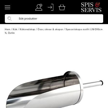
Hem
/
Kök
/
Köksredskap
/
Ösor, slevar & skopor
/
Speceriskopa rostfri L19/D10cm
1L Östlin