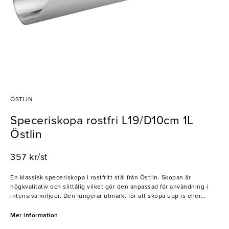
ÖSTLIN
Speceriskopa rostfri L19/D10cm 1L
Östlin
357 kr/st
En klassisk speceriskopa i rostfritt stål från Östlin. Skopan är
högkvalitativ och slittålig vilket gör den anpassad för användning i
intensiva miljöer. Den fungerar utmärkt för att skopa upp is eller
råvaror som mjöl, socker, müsli och mycket mer. Skopan är dessutom
mycket hygienisk och enkel att rengöra. Ett oumbärligt verktyg i alla
Mer information
storkök och restauranger!