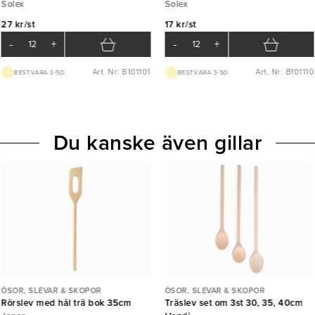
Solex
Solex
27 kr/st
17 kr/st
-
+
-
+
Art. Nr: B101101
Art. Nr: B101110
BEST.VARA 3-5D
BEST.VARA 3-5D
Du kanske även gillar
ÖSOR, SLEVAR & SKOPOR
ÖSOR, SLEVAR & SKOPOR
Rörslev med hål trä bok 35cm
Träslev set om 3st 30, 35, 40cm