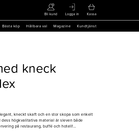
Bli kund
Logga in
Kassa
Bästa köp
Hållbara val
Magazine
Kundtjänst
med kneck
lex
legant, kneckt skaft och en stor skopa som enkelt
 dess högkvalitativa material är sleven både
servering på restaurang, buffé och hotell!