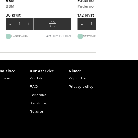
BBM
Paderno
BBM
Paderno
36 kr/st
172 kr/st
-
+
-
+
Art. Nr: B30821
Art. Nr: K19
LAGERVARA
BEST.VARA 1-3D
na sidor
Kundservice
Villkor
gga in
Kontakt
Köpvillkor
FAQ
Privacy policy
Leverans
Betalning
Returer