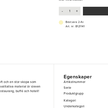
- Högkvalitativt material
-
+
Best.vara 2-4v
Art. nr: B121141
Egenskaper
aft och en stor skopa som
Artikelnummer
alitativa material är sleven
Serie
restaurang, buffé och hotell!
Produktgrupp
Kategori
Underkategori