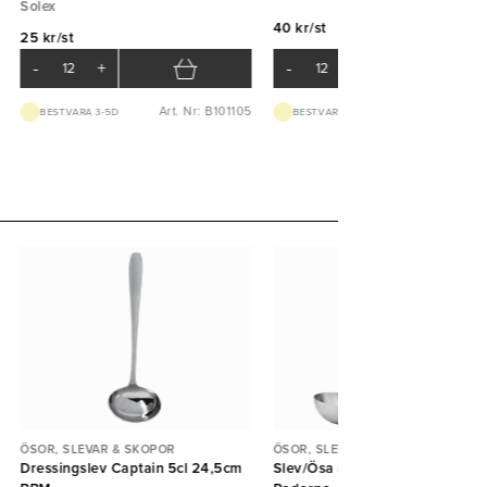
Solex
40 kr/st
25 kr/st
-
+
-
+
Art. Nr: B101105
Art. Nr: B121
BEST.VARA 3-5D
BEST.VARA 3-5D
ÖSOR, SLEVAR & SKOPOR
ÖSOR, SLEVAR & SKOPOR
Dressingslev Captain 5cl 24,5cm
Slev/Ösa rostfri D9cm L33cm 2