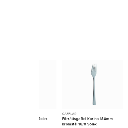
IVAR
GAFFLAR
tkniv Karina 208mm Solex
Förrättsgaffel Karina 180mm
lex
kromstål 18/0 Solex