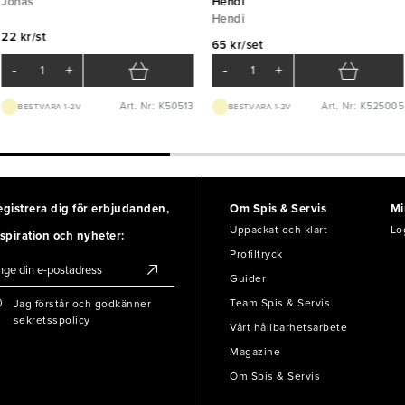
Jonas
Hendi
Hendi
22 kr/st
65 kr/set
-
+
-
+
Art. Nr: K50513
Art. Nr: K525005
BEST.VARA 1-2V
BEST.VARA 1-2V
egistrera dig för erbjudanden,
Om Spis & Servis
Mi
Uppackat och klart
Lo
spiration och nyheter:
Profiltryck
Guider
Team Spis & Servis
Jag förstår och godkänner
sekretsspolicy
Vårt hållbarhetsarbete
Magazine
Om Spis & Servis