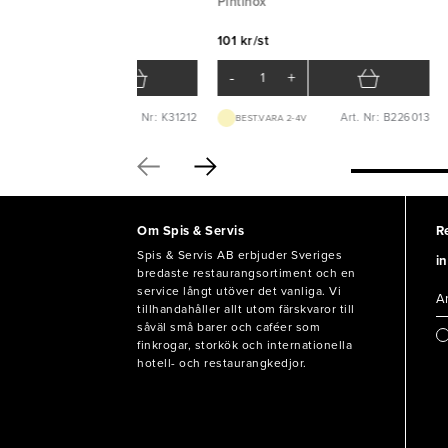
cl FrankHugo
Pintinox
ankHugo
101 kr/st
3 kr/st
-
+
-
+
Art. Nr: K31212
Art. Nr: B226013
BEST.VARA 1-3D
BEST.VARA 2-4V
Om Spis & Servis
R
Spis & Servis AB erbjuder Sveriges
in
bredaste restaurangsortiment och en
service långt utöver det vanliga. Vi
tillhandahåller allt utom färskvaror till
såväl små barer och caféer som
finkrogar, storkök och internationella
hotell- och restaurangkedjor.