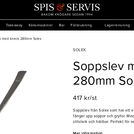
Takeaway
Köksmaskiner
Bar
Förbrukning
Lagerrensning
v med kneck 280mm Solex
SOLEX
Soppslev 
280mm So
417 kr/st
Soppslev från Solex som har ett e
fångar upp soppor och grytor. Med
slitstark och hållbar. Perfekt för 
- Med kneck
Mer information