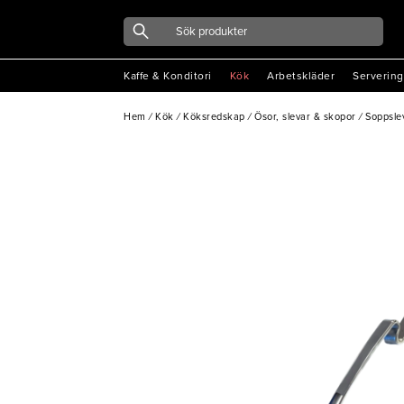
Kaffe & Konditori
Kök
Arbetskläder
Servering
Hem
/
Kök
/
Köksredskap
/
Ösor, slevar & skopor
/
Soppsle