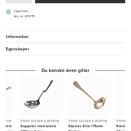
Lagervara
Art. nr: K51775
Information
Egenskaper
Du kanske även gillar
 SKOPOR
ÖSOR, SLEVAR & SKOPOR
ÖSOR, SLEVAR & SKOPOR
ÖSOR, S
i D12cm
Soppslev med kneck
Såsslev Sirio 175mm
Rörslev 