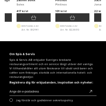
ankHugo
280mm Solex
Pintinox
35cm
Solex
Pintinox
Jonas
417 kr/st
101 kr/st
22 kr/st
BEST.VARA 2-4V
BEST.VARA 2-4V
BEST.
Art. Nr: B121141
Art. Nr: B226013
Art. 
Om Spis & Servis
Spis & Servis AB erbjuder Sveriges bredaste
restaurangsortiment och en service långt utöver det vanliga.
Vi tillhandahåller allt utom färskvaror till såväl små barer och
caféer som finkrogar, storkök och internationella hotell- och
restaurangkedjor.
Registrera dig för erbjudanden, inspiration och nyheter:
Jag förstår och godkänner sekretsspolicy