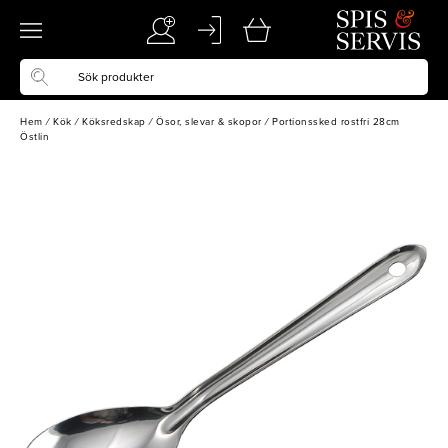
Hem
/
Kök
/
Köksredskap
/
Ösor, slevar & skopor
/
Portionssked rostfri 28cm
Östlin