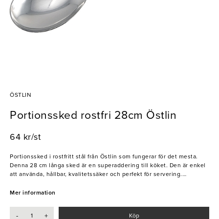
ÖSTLIN
Portionssked rostfri 28cm Östlin
64 kr/st
Portionssked i rostfritt stål från Östlin som fungerar för det mesta.
Denna 28 cm långa sked är en superaddering till köket. Den är enkel
att använda, hållbar, kvalitetssäker och perfekt för servering.
- Rostfritt stål
Mer information
- 28 cm
- Servering
-
+
Köp