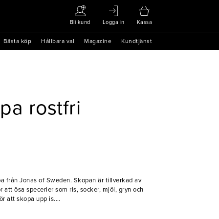
Bli kund
Logga in
Kassa
Bästa köp
Hållbara val
Magazine
Kundtjänst
a rostfri
 från Jonas of Sweden. Skopan är tillverkad av
ör att ösa specerier som ris, socker, mjöl, gryn och
r att skopa upp is.