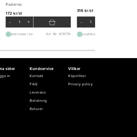
Paderno
316 kr/st
172 kr/st
-
+
-
+
Art. Nr: K19719
Art. Nr: K51
BEST.VARA 1-3D
LAGERVARA
na sidor
Kundservice
Villkor
gga in
Kontakt
Köpvillkor
FAQ
Privacy policy
Leverans
Betalning
Returer