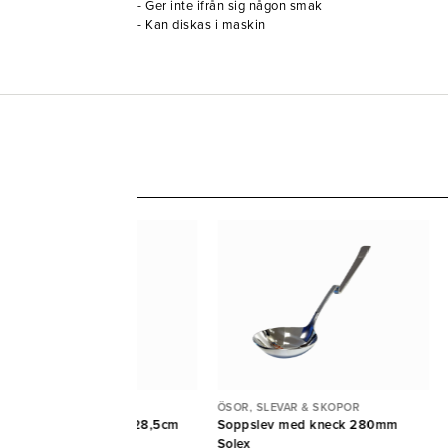
- Ger inte ifrån sig någon smak
- Kan diskas i maskin
OR, SLEVAR & SKOPOR
ÖSOR, SLEVAR & SKOPOR
ev/Ösa rostfri D9cm L28,5cm
Soppslev med kneck 280mm
cl
Solex