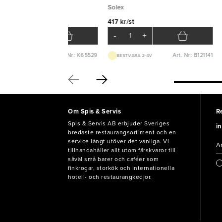
xent
Solex
7 kr/st
417 kr/st
-
+
-
+
Art. Nr: K65529
Art. Nr: B121141
TILLFÄLLIGT SLUT
BEST.VARA 2-4V
Om Spis & Servis
R
Spis & Servis AB erbjuder Sveriges
in
bredaste restaurangsortiment och en
service långt utöver det vanliga. Vi
tillhandahåller allt utom färskvaror till
såväl små barer och caféer som
finkrogar, storkök och internationella
hotell- och restaurangkedjor.