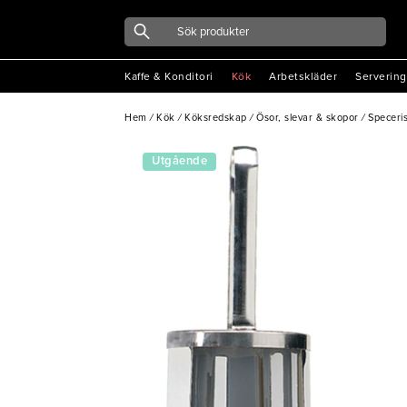
Kaffe & Konditori
Kök
Arbetskläder
Servering
Hem
/
Kök
/
Köksredskap
/
Ösor, slevar & skopor
/
Speceri
Utgående
vara