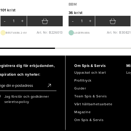
BBM
101 kr/st
36 kr/st
-
+
-
+
Art. Nr: B226013
Art. Nr: B30821
BEST.VARA 2-4V
LAGERVARA
egistrera dig för erbjudanden,
Om Spis & Servis
Mi
Uppackat och klart
Lo
spiration och nyheter:
Profiltryck
Guider
Team Spis & Servis
Jag förstår och godkänner
sekretsspolicy
Vårt hållbarhetsarbete
Magazine
Om Spis & Servis