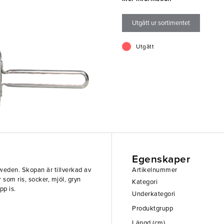
- 100% återvinningsbar
- Ger inte ifrån sig någon smak
Utgått ur sortimentet
- Kan diskas i maskin
Utgått
Egenskaper
eden. Skopan är tillverkad av
Artikelnummer
r som ris, socker, mjöl, gryn
Kategori
pp is.
Underkategori
Produktgrupp
Längd (cm)