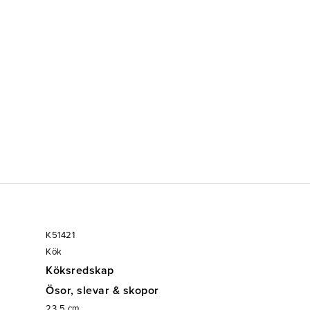
K51421
Kök
Köksredskap
Ösor, slevar & skopor
23.5
cm