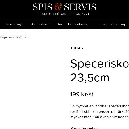
Takeaway
Köksmaskiner
Bar
Förbrukning
Lagerrensning
skopa rostfri 23,5cm
JONAS
Speceriskop
23,5cm
199 kr/st
En mycket användbar speceriskopa
rostfritt stål och passar utmärkt f
mycket mer. Kan även användas fö
- Rostfritt 18/10
Mer information