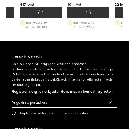
417 kr/st
101 kr/st
22 kr/st
BEST.VARA 2-4V
BEST.VARA 2-4V
BEST.
8
Art. Nr: B121141
Art. Nr: B226013
Art. 
Om Spis & Servis
Spis & Servis AB erbjuder Sveriges bredaste
restaurangsortiment och en service långt utöver det vanliga.
Vi tillhandahåller allt utom färskvaror till såväl små barer och
caféer som finkrogar, storkök och internationella hotell- och
restaurangkedjor.
Registrera dig för erbjudanden, inspiration och nyheter:
Jag förstår och godkänner sekretsspolicy