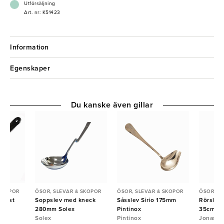
Utförsäljning
Art. nr: K51423
Information
Egenskaper
Du kanske även gillar
 SKOPOR
ÖSOR, SLEVAR & SKOPOR
ÖSOR, SLEVAR & SKOPOR
ÖSOR, S
plast
Soppslev med kneck
Såsslev Sirio 175mm
Rörslev 
na
280mm Solex
Pintinox
35cm
Solex
Pintinox
Jonas