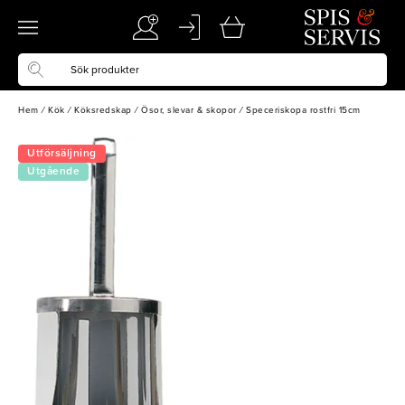
Hem
/
Kök
/
Köksredskap
/
Ösor, slevar & skopor
/
Speceriskopa rostfri 15cm
Utförsäljning
Utgående
vara