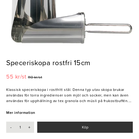
Speceriskopa rostfri 15cm
55 kr/st
110 kr/st
Klassisk speceriskopa i rostfritt stål. Denna typ utav skopa brukar
användas för torra ingredienser som mjöl och socker, men kan även
användas för upphällning av tex granola och müsli på frukostbuffén.
Perfekt för hotell och caféer, eller andra frukostserveringar!
Mer information
- Tål maskindisk
- Med handtag
-
+
Köp