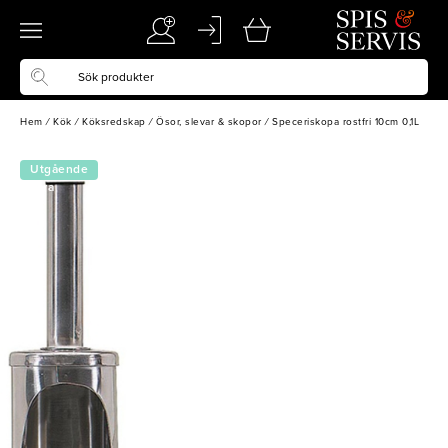
Hem
/
Kök
/
Köksredskap
/
Ösor, slevar & skopor
/
Speceriskopa rostfri 10cm 0,1L
Utgående
vara