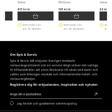
Solex
Pintinox
Jonas
417 kr/st
101 kr/st
22 kr/st
BEST.VARA 2-4V
BEST.VARA 2-4V
BEST.
8
Art. Nr: B121141
Art. Nr: B226013
Art. 
Om Spis & Servis
Spis & Servis AB erbjuder Sveriges bredaste
restaurangsortiment och en service långt utöver det vanliga.
Vi tillhandahåller allt utom färskvaror till såväl små barer och
caféer som finkrogar, storkök och internationella hotell- och
restaurangkedjor.
Registrera dig för erbjudanden, inspiration och nyheter:
Jag förstår och godkänner sekretsspolicy