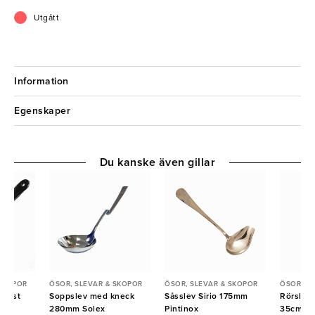
Utgått
Information
Egenskaper
Du kanske även gillar
 SKOPOR
ÖSOR, SLEVAR & SKOPOR
ÖSOR, SLEVAR & SKOPOR
ÖSOR, S
plast
Soppslev med kneck
Såsslev Sirio 175mm
Rörslev 
na
280mm Solex
Pintinox
35cm