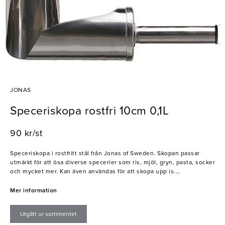
JONAS
Speceriskopa rostfri 10cm 0,1L
90 kr/st
Speceriskopa i rostfritt stål från Jonas of Sweden. Skopan passar
utmärkt för att ösa diverse specerier som ris, mjöl, gryn, pasta, socker
och mycket mer. Kan även användas för att skopa upp is.
- Rostfritt 18/10
Mer information
- 100% återvinningsbar
- Ger inte ifrån sig någon smak
Utgått ur sortimentet
- Kan diskas i maskin