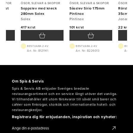
 SKOPOR
ÖSOR, SLEVAR & SKOPOR
ÖSOR, SLEVAR & SKOPOR
ÖSOR, S
plast
Soppslev med kneck
Såsslev Sirio 175mm
Rörslev 
na
280mm Solex
Pintinox
35cm
Solex
Pintinox
Jonas
417 kr/st
101 kr/st
22 kr/st
BEST.VARA 2-4V
BEST.VARA 2-4V
BEST.
8
Art. Nr: B121141
Art. Nr: B226013
Art. 
Om Spis & Servis
Spis & Servis AB erbjuder Sveriges bredaste
restaurangsortiment och en service långt utöver det vanliga.
Vi tillhandahåller allt utom färskvaror till såväl små barer och
caféer som finkrogar, storkök och internationella hotell- och
restaurangkedjor.
Registrera dig för erbjudanden, inspiration och nyheter: