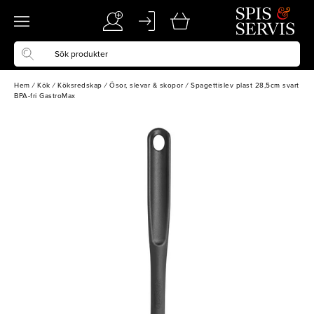
Hem
/
Kök
/
Köksredskap
/
Ösor, slevar & skopor
/
Spagettislev plast 28,5cm svart
BPA-fri GastroMax