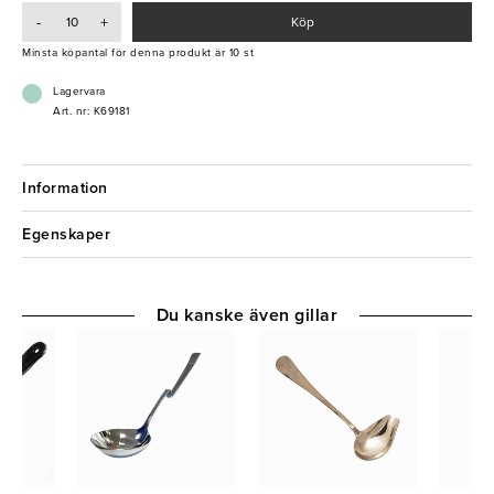
- Fri från BPA
-
+
Köp
Minsta köpantal för denna produkt är 10 st
Lagervara
Art. nr: K69181
Information
Egenskaper
Du kanske även gillar