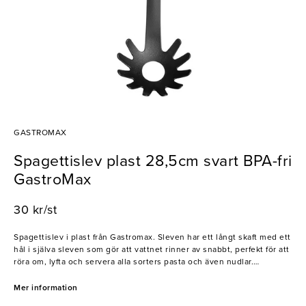
GASTROMAX
Spagettislev plast 28,5cm svart BPA-fri
GastroMax
30 kr/st
Spagettislev i plast från Gastromax. Sleven har ett långt skaft med ett
hål i själva sleven som gör att vattnet rinner av snabbt, perfekt för att
röra om, lyfta och servera alla sorters pasta och även nudlar.
- Tål temperatur upp till 260°C
Mer information
- Tål maskindisk