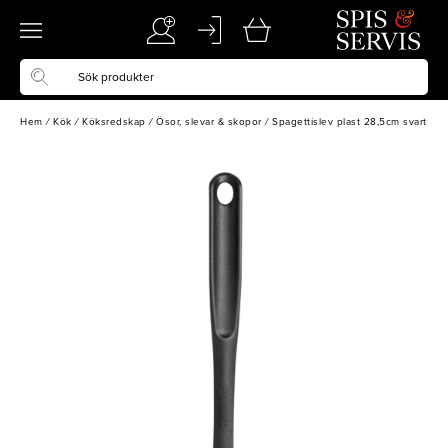
Hem
/
Kök
/
Köksredskap
/
Ösor, slevar & skopor
/
Spagettislev plast 28,5cm svart