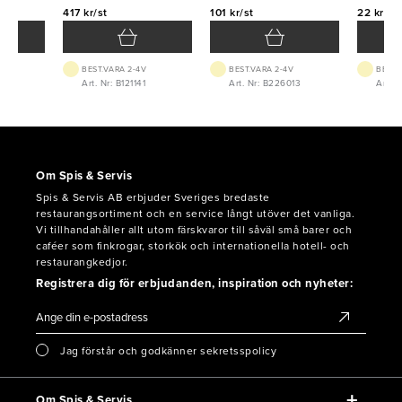
417 kr/st
101 kr/st
22 kr/st
BEST.VARA 2-4V
BEST.VARA 2-4V
BEST.
8
Art. Nr: B121141
Art. Nr: B226013
Art. 
Om Spis & Servis
Spis & Servis AB erbjuder Sveriges bredaste
restaurangsortiment och en service långt utöver det vanliga.
Vi tillhandahåller allt utom färskvaror till såväl små barer och
caféer som finkrogar, storkök och internationella hotell- och
restaurangkedjor.
Registrera dig för erbjudanden, inspiration och nyheter:
Jag förstår och godkänner sekretsspolicy
Om Spis & Servis