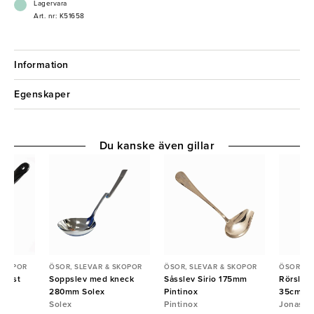
för non stick-ytor.
Lagervara
Tillverkad i Sverige utav BPA-fri plast
Art. nr: K51658
Färg Svart
Mått 28,5cm
Material BPA-fri plast
Information
Egenskaper
Du kanske även gillar
 SKOPOR
ÖSOR, SLEVAR & SKOPOR
ÖSOR, SLEVAR & SKOPOR
ÖSOR, S
plast
Soppslev med kneck
Såsslev Sirio 175mm
Rörslev 
na
280mm Solex
Pintinox
35cm
Solex
Pintinox
Jonas