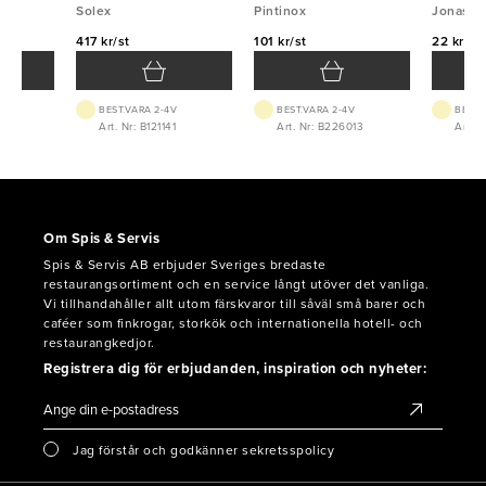
Solex
Pintinox
Jonas
417 kr/st
101 kr/st
22 kr/st
BEST.VARA 2-4V
BEST.VARA 2-4V
BEST.
8
Art. Nr: B121141
Art. Nr: B226013
Art. 
Om Spis & Servis
Spis & Servis AB erbjuder Sveriges bredaste
restaurangsortiment och en service långt utöver det vanliga.
Vi tillhandahåller allt utom färskvaror till såväl små barer och
caféer som finkrogar, storkök och internationella hotell- och
restaurangkedjor.
Registrera dig för erbjudanden, inspiration och nyheter:
Jag förstår och godkänner sekretsspolicy