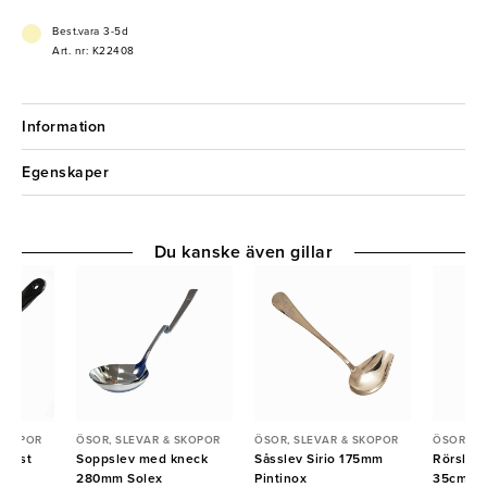
Best.vara 3-5d
Art. nr: K22408
Information
Egenskaper
Du kanske även gillar
 SKOPOR
ÖSOR, SLEVAR & SKOPOR
ÖSOR, SLEVAR & SKOPOR
ÖSOR, S
plast
Soppslev med kneck
Såsslev Sirio 175mm
Rörslev 
na
280mm Solex
Pintinox
35cm