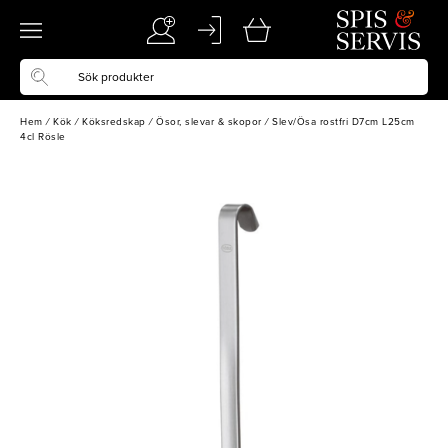
Hem
/
Kök
/
Köksredskap
/
Ösor, slevar & skopor
/
Slev/Ösa rostfri D7cm L25cm
4cl Rösle