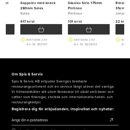
plast
Soppslev med kneck
Såsslev Sirio 175mm
Rörslev 
na
280mm Solex
Pintinox
35cm
Solex
Pintinox
Jonas
417 kr/st
101 kr/st
22 kr/st
BEST.VARA 2-4V
BEST.VARA 2-4V
BEST.
8
Art. Nr: B121141
Art. Nr: B226013
Art. 
Om Spis & Servis
Spis & Servis AB erbjuder Sveriges bredaste
restaurangsortiment och en service långt utöver det vanliga.
Vi tillhandahåller allt utom färskvaror till såväl små barer och
caféer som finkrogar, storkök och internationella hotell- och
restaurangkedjor.
Registrera dig för erbjudanden, inspiration och nyheter: