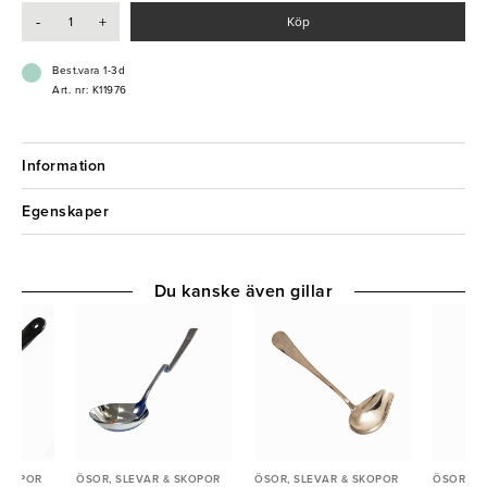
-
+
Köp
- Långt skaft med krok
- Hög kvalitet
Best.vara 1-3d
Art. nr: K11976
Information
Egenskaper
Du kanske även gillar
 SKOPOR
ÖSOR, SLEVAR & SKOPOR
ÖSOR, SLEVAR & SKOPOR
ÖSOR, S