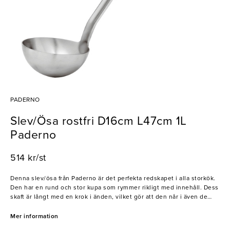
PADERNO
Slev/Ösa rostfri D16cm L47cm 1L
Paderno
514 kr/st
Denna slev/ösa från Paderno är det perfekta redskapet i alla storkök.
Den har en rund och stor kupa som rymmer rikligt med innehåll. Dess
skaft är långt med en krok i änden, vilket gör att den når i även de
djupaste kastrullerna samt enkelt kan hängas upp vid förvaring. Den
klassiska sleven är gjord i högkvalitativt rostfritt stål vilket gör den
Mer information
slittålig - en trogen följeslagare med lång livslängd.