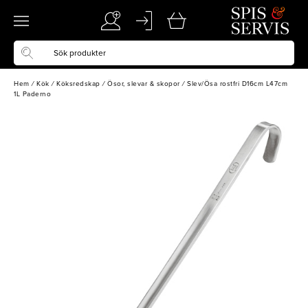
Hem
/
Kök
/
Köksredskap
/
Ösor, slevar & skopor
/
Slev/Ösa rostfri D16cm L47cm
1L Paderno