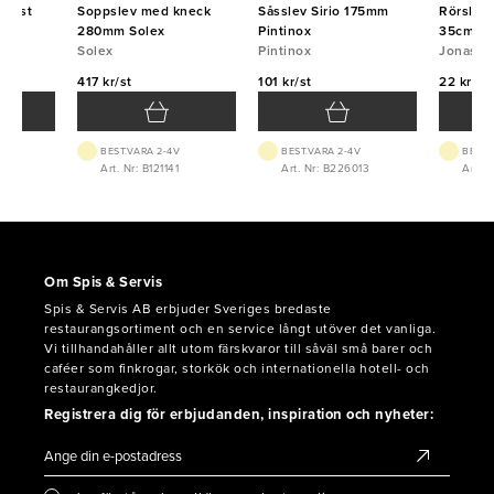
plast
Soppslev med kneck
Såsslev Sirio 175mm
Rörslev 
na
280mm Solex
Pintinox
35cm
Solex
Pintinox
Jonas
417 kr/st
101 kr/st
22 kr/st
BEST.VARA 2-4V
BEST.VARA 2-4V
BEST.
8
Art. Nr: B121141
Art. Nr: B226013
Art. 
Om Spis & Servis
Spis & Servis AB erbjuder Sveriges bredaste
restaurangsortiment och en service långt utöver det vanliga.
Vi tillhandahåller allt utom färskvaror till såväl små barer och
caféer som finkrogar, storkök och internationella hotell- och
restaurangkedjor.
Registrera dig för erbjudanden, inspiration och nyheter: