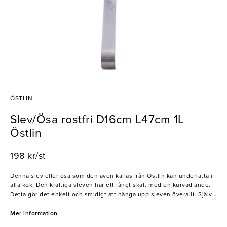
ÖSTLIN
Slev/Ösa rostfri D16cm L47cm 1L
Östlin
198 kr/st
Denna slev eller ösa som den även kallas från Östlin kan underlätta i
alla kök. Den kraftiga sleven har ett långt skaft med en kurvad ände.
Detta gör det enkelt och smidigt att hänga upp sleven överallt. Själva
munstycket på ösan är rejält och rymmer mycket både soppa och sås.
Mer information
- Rostfritt stål