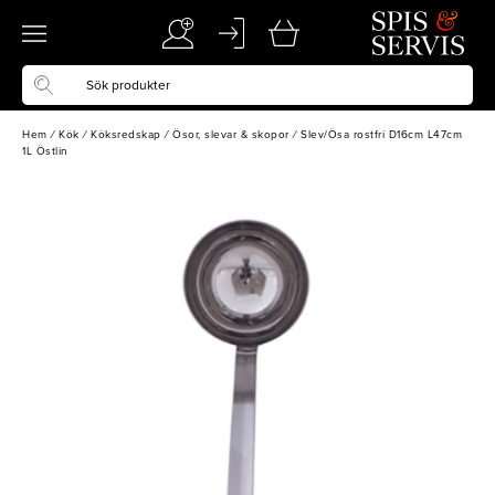
Hem
/
Kök
/
Köksredskap
/
Ösor, slevar & skopor
/
Slev/Ösa rostfri D16cm L47cm
1L Östlin