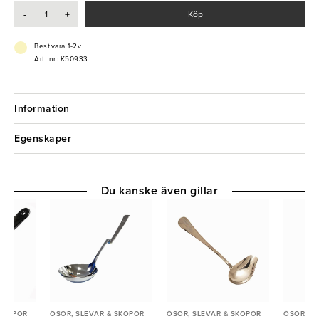
-
+
Köp
Best.vara 1-2v
Art. nr: K50933
Information
Egenskaper
Du kanske även gillar
 SKOPOR
ÖSOR, SLEVAR & SKOPOR
ÖSOR, SLEVAR & SKOPOR
ÖSOR, S