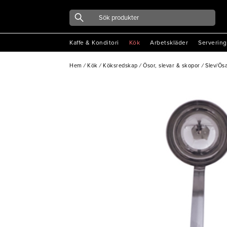
Kaffe & Konditori
Kök
Arbetskläder
Servering
Hem
/
Kök
/
Köksredskap
/
Ösor, slevar & skopor
/
Slev/Ösa