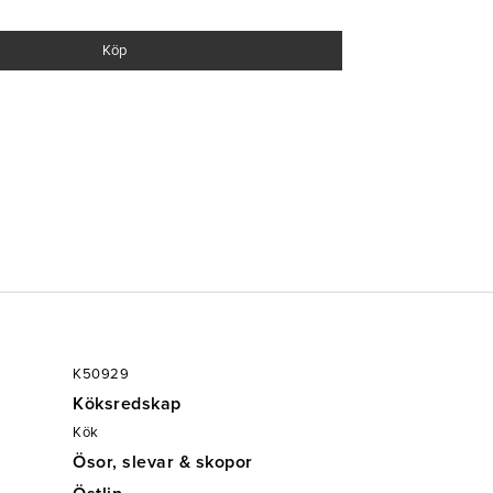
Köp
K50929
Köksredskap
Kök
Ösor, slevar & skopor