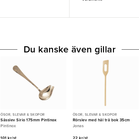
Du kanske även gillar
ÖSOR, SLEVAR & SKOPOR
ÖSOR, SLEVAR & SKOPOR
Såsslev Sirio 175mm Pintinox
Rörslev med hål trä bok 35cm
Pintinox
Jonas
101 kr/st
22 kr/st