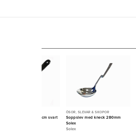
OR, SLEVAR & SKOPOR
ÖSOR, SLEVAR & SKOPOR
rveringssked plast 28cm svart
Soppslev med kneck 280mm
tina
Solex
ZWINS
Solex