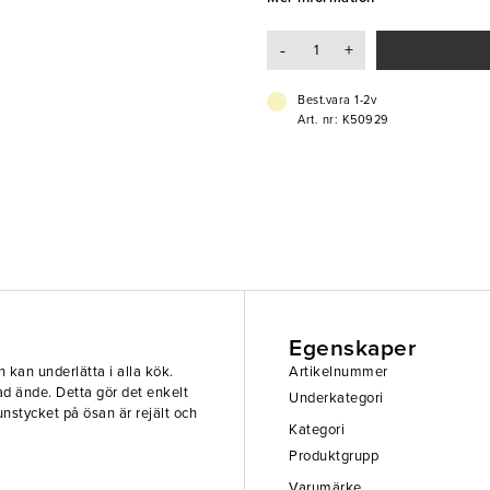
- Rostfritt stål
-
+
Best.vara 1-2v
Art. nr: K50929
Egenskaper
 kan underlätta i alla kök.
Artikelnummer
ad ände. Detta gör det enkelt
Underkategori
unstycket på ösan är rejält och
Kategori
Produktgrupp
Varumärke