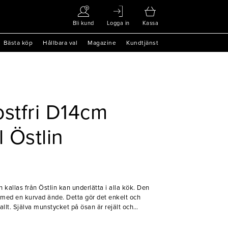
Bli kund
Logga in
Kassa
Bästa köp
Hållbara val
Magazine
Kundtjänst
ostfri D14cm
 Östlin
kallas från Östlin kan underlätta i alla kök. Den
t med en kurvad ände. Detta gör det enkelt och
llt. Själva munstycket på ösan är rejält och
ås.