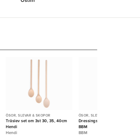
Östlin
ÖSOR, SLEVAR & SKOPOR
ÖSOR, SLEVAR & SKOPOR
Träslev set om 3st 30, 35, 40cm
Dressingslev Captain 5cl 24,5
Hendi
BBM
Hendi
BBM