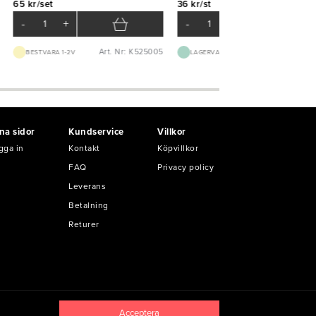
65 kr/set
36 kr/st
-
+
-
+
Art. Nr: K525005
Art. Nr: B30
BEST.VARA 1-2V
LAGERVARA
na sidor
Kundservice
Villkor
gga in
Kontakt
Köpvillkor
FAQ
Privacy policy
Leverans
Betalning
Returer
Acceptera