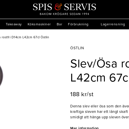
Takeaway
Köksmaskiner
Bar
Förbrukning
Lagerrensning
 rostfri D14cm L42cm 67cl Östlin
ÖSTLIN
Slev/Ösa r
L42cm 67cl
188 kr/st
Denna slev eller ösa som den även 
kraftiga sleven har ett långt skaf
smidigt att hänga upp sleven övera
rymmer mycket både soppa och s
Mer information