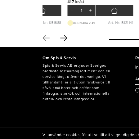
 kr/st
417 kr/st
-
+
-
+
Art. Nr: K51688
Art. Nr: B121141
BEST.VARA 1-3D
BEST.VARA 2-4V
Om Spis & Servis
R
Spis & Servis AB erbjuder Sveriges
in
bredaste restaurangsortiment och en
service långt utöver det vanliga. Vi
tillhandahåller allt utom färskvaror till
såväl små barer och caféer som
finkrogar, storkök och internationella
hotell- och restaurangkedjor.
Vi använder cookies för att se till att vi ger dig d
© 2021 Spis & Servis AB