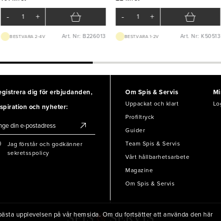
-
+
-
+
Art. Nr: B226013
Art. Nr: K50513
BEST.VARA 2-4V
BEST.VARA 1-2V
egistrera dig för erbjudanden,
Om Spis & Servis
Mi
Uppackat och klart
Lo
spiration och nyheter:
Profiltryck
Guider
Team Spis & Servis
Jag förstår och godkänner
sekretsspolicy
Vårt hållbarhetsarbete
Magazine
Om Spis & Servis
en bästa upplevelsen på vår hemsida. Om du fortsätter att använda den här