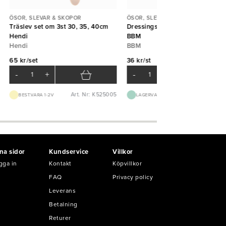
ÖSOR, SLEVAR & SKOPOR
ÖSOR, SLEVAR & SKOPOR
Träslev set om 3st 30, 35, 40cm
Dressingslev Captain 5cl 24,5
Hendi
BBM
Hendi
BBM
65 kr/set
36 kr/st
-
+
-
+
Art. Nr: K525005
Art. Nr: B30
BEST.VARA 1-2V
LAGERVARA
na sidor
Kundservice
Villkor
gga in
Kontakt
Köpvillkor
FAQ
Privacy policy
Leverans
Betalning
Returer