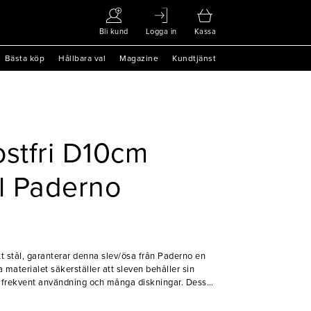
Bli kund
Logga in
Kassa
Bästa köp
Hållbara val
Magazine
Kundtjänst
ostfri D10cm
l Paderno
itt stål, garanterar denna slev/ösa från Paderno en
 materialet säkerställer att sleven behåller sin
er frekvent användning och många diskningar. Dess
handtag gör att du enkelt kan nå ner i djupa grytor
g. Sleven kommer garanterat att göra serveringen