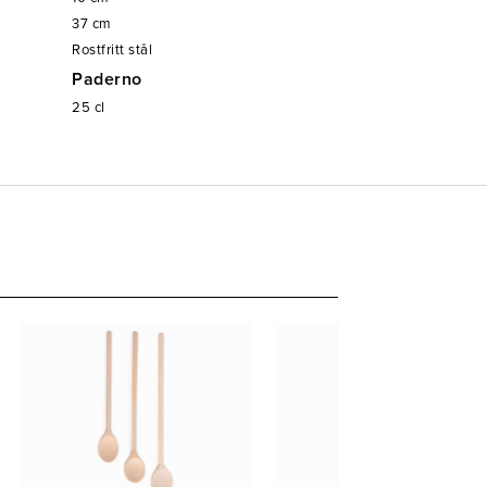
37
cm
Rostfritt stål
Paderno
25
cl