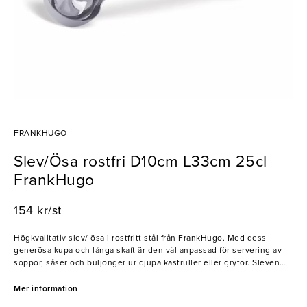
FRANKHUGO
Slev/Ösa rostfri D10cm L33cm 25cl
FrankHugo
154 kr/st
Högkvalitativ slev/ ösa i rostfritt stål från FrankHugo. Med dess
generösa kupa och långa skaft är den väl anpassad för servering av
soppor, såser och buljonger ur djupa kastruller eller grytor. Sleven
från FrankHugo är ett utmärkt redskap för restauranger som varken
vill tumma på kvalitet eller design. Utmärkt för professionella
Mer information
köksmiljöer.