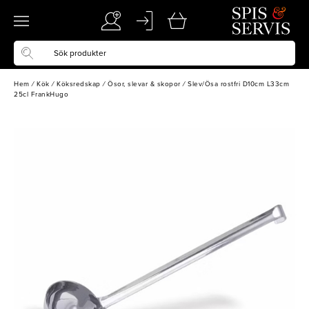
Hem
/
Kök
/
Köksredskap
/
Ösor, slevar & skopor
/
Slev/Ösa rostfri D10cm L33cm
25cl FrankHugo