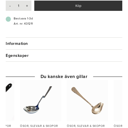
-
+
Köp
- Långt skaft
- Generös kupa
- Högkvalitativ
Best.vara 1-3d
- Klassisk design
Art. nr: K31211
Information
Egenskaper
Du kanske även gillar
 SKOPOR
ÖSOR, SLEVAR & SKOPOR
ÖSOR, SLEVAR & SKOPOR
ÖSOR, S