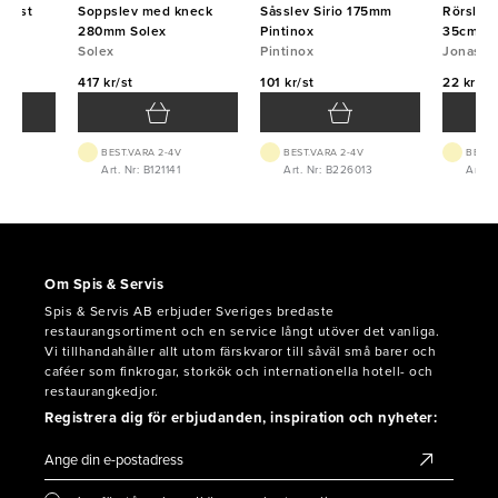
plast
Soppslev med kneck
Såsslev Sirio 175mm
Rörslev 
na
280mm Solex
Pintinox
35cm
Solex
Pintinox
Jonas
417 kr/st
101 kr/st
22 kr/st
BEST.VARA 2-4V
BEST.VARA 2-4V
BEST.
8
Art. Nr: B121141
Art. Nr: B226013
Art. 
Om Spis & Servis
Spis & Servis AB erbjuder Sveriges bredaste
restaurangsortiment och en service långt utöver det vanliga.
Vi tillhandahåller allt utom färskvaror till såväl små barer och
caféer som finkrogar, storkök och internationella hotell- och
restaurangkedjor.
Registrera dig för erbjudanden, inspiration och nyheter: