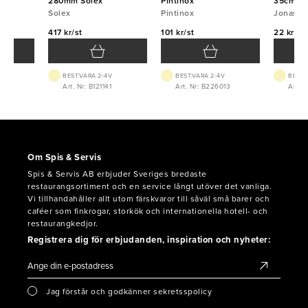
na
280mm Solex
Pintinox
35cm
Solex
Pintinox
Jonas
417 kr/st
101 kr/st
22 kr/st
BEST.VARA 2-4V
BEST.VARA 2-4V
BEST.
8
Art. Nr: B121141
Art. Nr: B226013
Art. 
Om Spis & Servis
Spis & Servis AB erbjuder Sveriges bredaste
restaurangsortiment och en service långt utöver det vanliga.
Vi tillhandahåller allt utom färskvaror till såväl små barer och
caféer som finkrogar, storkök och internationella hotell- och
restaurangkedjor.
Registrera dig för erbjudanden, inspiration och nyheter:
Jag förstår och godkänner sekretsspolicy