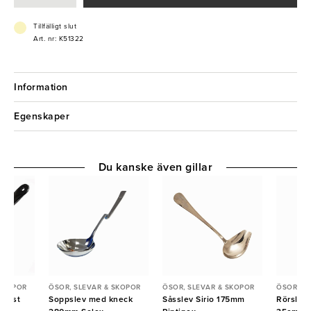
- Ø10 cm
- Ergonomisk
Tillfälligt slut
Art. nr: K51322
Information
Egenskaper
Du kanske även gillar
 SKOPOR
ÖSOR, SLEVAR & SKOPOR
ÖSOR, SLEVAR & SKOPOR
ÖSOR, S
plast
Soppslev med kneck
Såsslev Sirio 175mm
Rörslev 