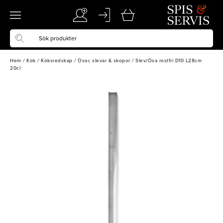
Hem
/
Kök
/
Köksredskap
/
Ösor, slevar & skopor
/
Slev/Ösa rostfri D10 L28cm
20cl