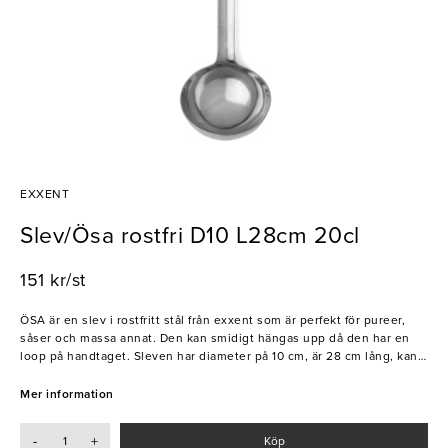
EXXENT
Slev/Ösa rostfri D10 L28cm 20cl
151 kr/st
ÖSA är en slev i rostfritt stål från exxent som är perfekt för pureer,
såser och massa annat. Den kan smidigt hängas upp då den har en
loop på handtaget. Sleven har diameter på 10 cm, är 28 cm lång, kan
ösa 20cl åt gången och är enkel att använda. Den väger 120 gram
vilket gör den ergonomisk och enkel att hålla i en hand.
Mer information
- 20cl
-
+
Köp
- Rostfritt stål