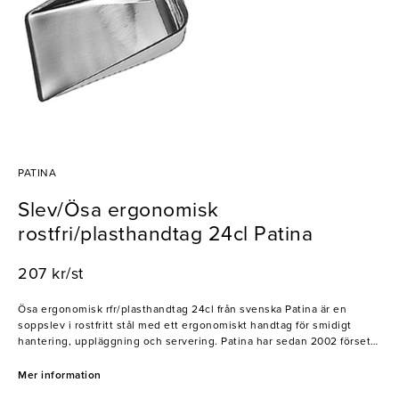
PATINA
Slev/Ösa ergonomisk
rostfri/plasthandtag 24cl Patina
207 kr/st
Ösa ergonomisk rfr/plasthandtag 24cl från svenska Patina är en
soppslev i rostfritt stål med ett ergonomiskt handtag för smidigt
hantering, uppläggning och servering. Patina har sedan 2002 försett
restaurangbranschen med kvalitativa redskap och tillbehör. Till en
början tillverkade och sålde Patina kantiner och kokkärl, men kom
Mer information
sedermera att leverera ett brett, och komplett sortiment av