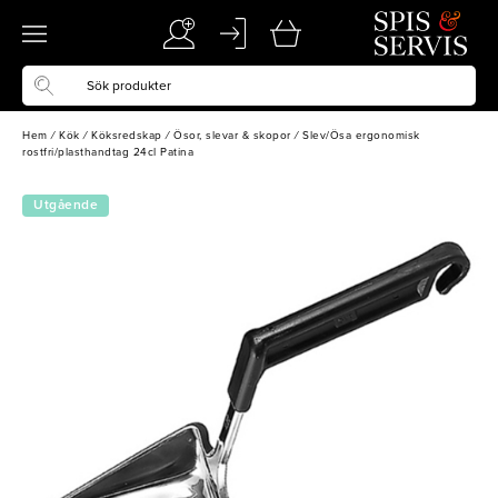
Hem
/
Kök
/
Köksredskap
/
Ösor, slevar & skopor
/
Slev/Ösa ergonomisk
rostfri/plasthandtag 24cl Patina
Utgående
vara