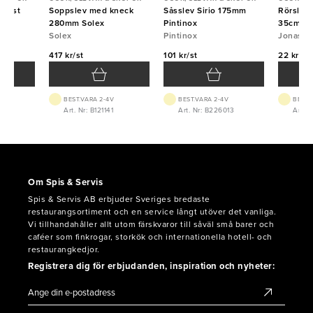
plast
Soppslev med kneck
Såsslev Sirio 175mm
Rörslev 
na
280mm Solex
Pintinox
35cm
Solex
Pintinox
Jonas
417 kr/st
101 kr/st
22 kr/st
BEST.VARA 2-4V
BEST.VARA 2-4V
BEST.
8
Art. Nr: B121141
Art. Nr: B226013
Art. 
Om Spis & Servis
Spis & Servis AB erbjuder Sveriges bredaste
restaurangsortiment och en service långt utöver det vanliga.
Vi tillhandahåller allt utom färskvaror till såväl små barer och
caféer som finkrogar, storkök och internationella hotell- och
restaurangkedjor.
Registrera dig för erbjudanden, inspiration och nyheter: