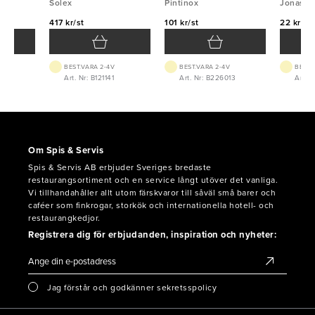
Solex
Pintinox
Jonas
417 kr/st
101 kr/st
22 kr/st
BEST.VARA 2-4V
BEST.VARA 2-4V
BEST.
8
Art. Nr: B121141
Art. Nr: B226013
Art. 
Om Spis & Servis
Spis & Servis AB erbjuder Sveriges bredaste
restaurangsortiment och en service långt utöver det vanliga.
Vi tillhandahåller allt utom färskvaror till såväl små barer och
caféer som finkrogar, storkök och internationella hotell- och
restaurangkedjor.
Registrera dig för erbjudanden, inspiration och nyheter:
Jag förstår och godkänner sekretsspolicy