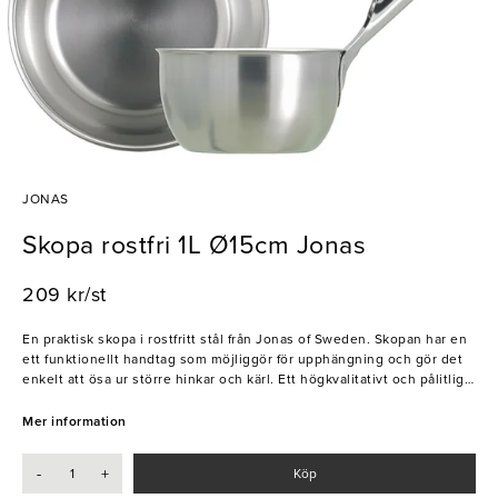
JONAS
Skopa rostfri 1L Ø15cm Jonas
209 kr/st
En praktisk skopa i rostfritt stål från Jonas of Sweden. Skopan har en
ett funktionellt handtag som möjliggör för upphängning och gör det
enkelt att ösa ur större hinkar och kärl. Ett högkvalitativt och pålitligt
redskap som kan användas till allt ifrån större soppor och grytor till
ösning av hett vatten.
Mer information
- Rostfritt stål
-
+
Köp
- Livsmedelssäkert