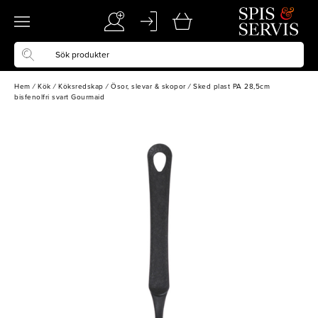
Hem
/
Kök
/
Köksredskap
/
Ösor, slevar & skopor
/
Sked plast PA 28,5cm
bisfenolfri svart Gourmaid