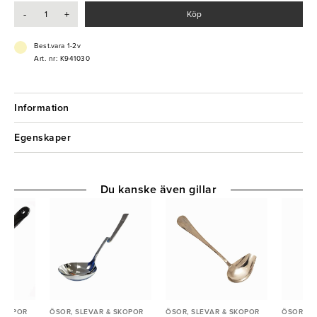
- Värmetålig upp till 260 °C
-
+
Köp
Best.vara 1-2v
Art. nr: K941030
Information
Egenskaper
Du kanske även gillar
 SKOPOR
ÖSOR, SLEVAR & SKOPOR
ÖSOR, SLEVAR & SKOPOR
ÖSOR, S