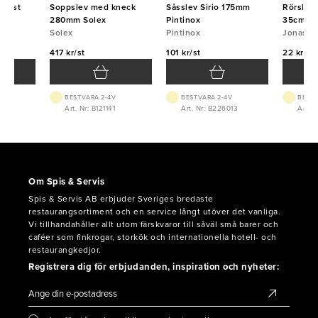
plast
Soppslev med kneck
Såsslev Sirio 175mm
Rörslev 
na
280mm Solex
Pintinox
35cm
Solex
Pintinox
Jonas
417 kr/st
101 kr/st
22 kr/st
BEST.VARA 2-4V
BEST.VARA 2-4V
BEST.
8
Art. Nr: B121141
Art. Nr: B226013
Art. 
Om Spis & Servis
Spis & Servis AB erbjuder Sveriges bredaste
restaurangsortiment och en service långt utöver det vanliga.
Vi tillhandahåller allt utom färskvaror till såväl små barer och
caféer som finkrogar, storkök och internationella hotell- och
restaurangkedjor.
Registrera dig för erbjudanden, inspiration och nyheter: