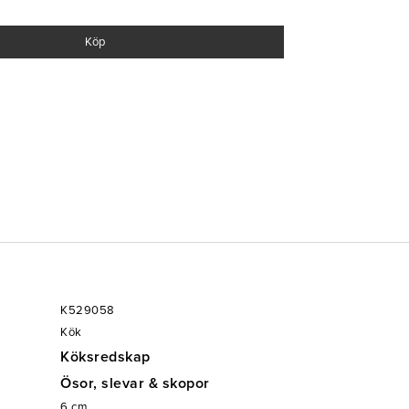
Köp
K529058
Kök
Köksredskap
Ösor, slevar & skopor
6
cm