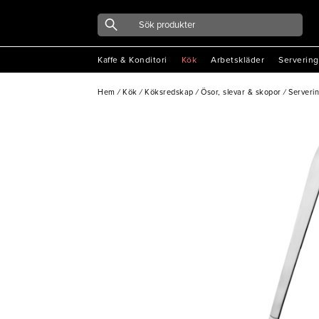
Kaffe & Konditori
Kök
Arbetskläder
Servering
Hem
/
Kök
/
Köksredskap
/
Ösor, slevar & skopor
/
Serveri