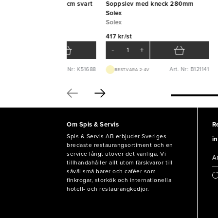
rveringssked plast 28cm svart
Soppslev med kneck 280mm
tina
Solex
ZWINS
Solex
 kr/st
417 kr/st
-
+
-
+
Art. Nr: K51688
Art. Nr: B121141
BEST.VARA 1-3D
BEST.VARA 2-4V
Om Spis & Servis
R
Spis & Servis AB erbjuder Sveriges
in
bredaste restaurangsortiment och en
service långt utöver det vanliga. Vi
tillhandahåller allt utom färskvaror till
såväl små barer och caféer som
finkrogar, storkök och internationella
hotell- och restaurangkedjor.