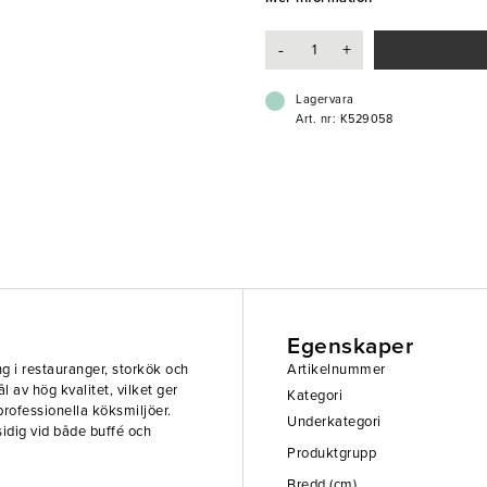
- Tillverkad i rostfritt stål
-
+
Lagervara
Art. nr: K529058
Egenskaper
ng i restauranger, storkök och
Artikelnummer
ål av hög kvalitet, vilket ger
Kategori
professionella köksmiljöer.
Underkategori
idig vid både buffé och
Produktgrupp
Bredd (cm)