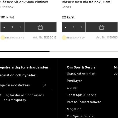
Såsslev Sirio 175mm Pintinox
Rörslev med hål trä bok 35cm
Pintinox
Jonas
101 kr/st
22 kr/st
-
+
-
+
Art. Nr: B226013
Art. Nr: K50513
BEST.VARA 2-4V
BEST.VARA 1-2V
egistrera dig för erbjudanden,
Om Spis & Servis
Mi
Uppackat och klart
Lo
spiration och nyheter:
Profiltryck
Guider
Team Spis & Servis
Jag förstår och godkänner
sekretsspolicy
Vårt hållbarhetsarbete
Magazine
Om Spis & Servis