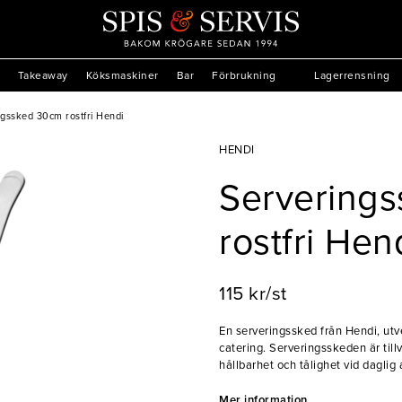
Takeaway
Köksmaskiner
Bar
Förbrukning
Lagerrensning
ngssked 30cm rostfri Hendi
HENDI
Servering
rostfri Hen
115 kr/st
En serveringssked från Hendi, utve
catering. Serveringsskeden är tillve
hållbarhet och tålighet vid daglig
och funktionella designen gör den
Mer information