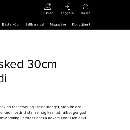
Bli kund
Logga in
Kassa
Bästa köp
Hållbara val
Magazine
Kundtjänst
ssked 30cm
di
cklad för servering i restauranger, storkök och
rkad i rostfritt stål av hög kvalitet, vilket ger god
 användning i professionella köksmiljöer. Den enkla
 mångsidig vid både buffé och servering.