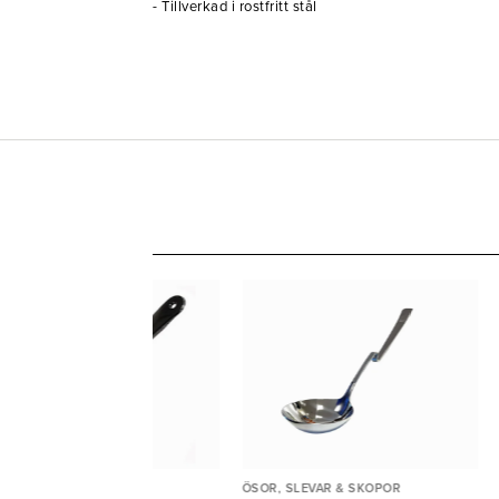
- Tillverkad i rostfritt stål
OR, SLEVAR & SKOPOR
ÖSOR, SLEVAR & SKOPOR