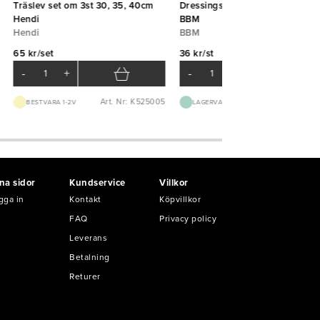
Träslev set om 3st 30, 35, 40cm
Dressingslev Captain 5cl 24,5
Hendi
BBM
Hendi
BBM
65 kr/set
36 kr/st
-
+
-
+
Art. Nr: K525005
Art. Nr: B30
BEST.VARA 1-2V
LAGERVARA
na sidor
Kundservice
Villkor
gga in
Kontakt
Köpvillkor
FAQ
Privacy policy
Leverans
Betalning
Returer