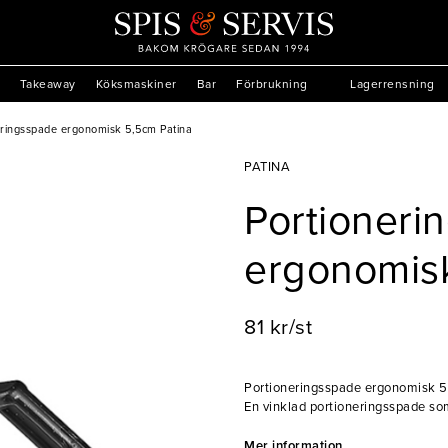
Takeaway
Köksmaskiner
Bar
Förbrukning
Lagerrensning
eringsspade ergonomisk 5,5cm Patina
PATINA
Portioneri
ergonomisk
81 kr/st
Portioneringsspade ergonomisk 5
En vinklad portioneringsspade so
Med detta smarta köksredskap får 
Det ergonomisk handtaget tillsa
Mer information