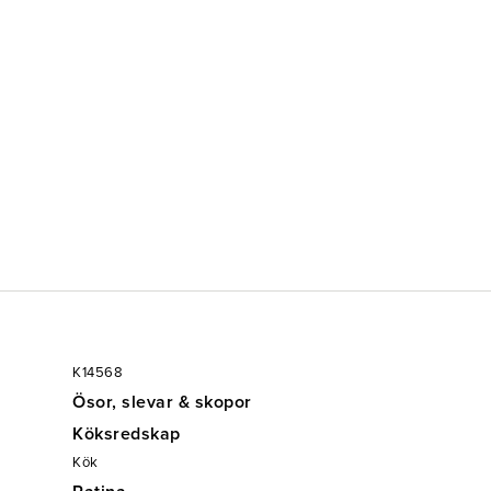
K14568
Ösor, slevar & skopor
Köksredskap
Kök