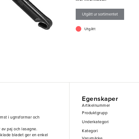
hantering.
Utgått ur sortimentet
Mått 5,5 cm
Färg Svart och rostfritt
Material Plast och rostfritt
Utgått
Egenskaper
Artikelnummer
Produktgrupp
omst i ugnsformar och
Underkategori
 av paj och lasagne.
Kategori
klade bladet ger en enkel
Varumärke