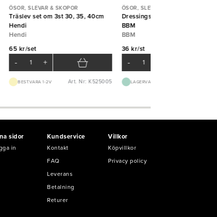
ÖSOR, SLEVAR & SKOPOR
ÖSOR, SLEVAR & SKOPOR
Träslev set om 3st 30, 35, 40cm
Dressingslev Captain 5cl 24,5
Hendi
BBM
Hendi
BBM
65 kr/set
36 kr/st
-
+
-
+
Art. Nr: K525005
Art. Nr: B30
BEST.VARA 1-2V
LAGERVARA
na sidor
Kundservice
Villkor
gga in
Kontakt
Köpvillkor
FAQ
Privacy policy
Leverans
Betalning
Returer