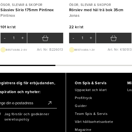
ÖSOR, SLEVAR & SKOPOR
ÖSOR, SLEVAR & SKOPOR
Såsslev Sirio 175mm Pintinox
Rörslev med hål trä bok 35cm
Pintinox
Jonas
101 kr/st
22 kr/st
-
+
-
+
Art. Nr: B226013
Art. Nr: K50513
BEST.VARA 2-4V
BEST.VARA 1-2V
egistrera dig för erbjudanden,
Om Spis & Servis
Mi
Uppackat och klart
Lo
spiration och nyheter:
Profiltryck
Guider
Team Spis & Servis
Jag förstår och godkänner
sekretsspolicy
Vårt hållbarhetsarbete
Magazine