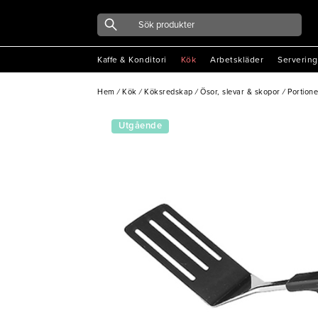
Kaffe & Konditori
Kök
Arbetskläder
Servering
Hem
/
Kök
/
Köksredskap
/
Ösor, slevar & skopor
/
Portion
Utgående
vara