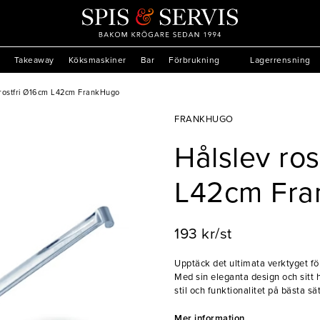
Takeaway
Köksmaskiner
Bar
Förbrukning
Lagerrensning
 rostfri Ø16cm L42cm FrankHugo
FRANKHUGO
Hålslev ros
L42cm Fr
193 kr/st
Upptäck det ultimata verktyget för 
Med sin eleganta design och sitt 
stil och funktionalitet på bästa s
hantera stora portioner, medan de
komfort. Perfekt för att snabbt oc
Mer information