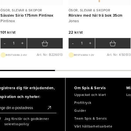
ÖSOR, SLEVAR & SKOPOR
ÖSOR, SLEVAR & SKOPOR
Såsslev Sirio 175mm Pintinox
Rörslev med hål trä bok 35cm
Pintinox
Jonas
101 kr/st
22 kr/st
-
+
-
+
Art. Nr: B226013
Art. Nr: K50513
BEST.VARA 2-4V
BEST.VARA 1-2V
egistrera dig för erbjudanden,
Om Spis & Servis
Mi
Uppackat och klart
Lo
spiration och nyheter:
Profiltryck
Guider
Team Spis & Servis
Jag förstår och godkänner
sekretsspolicy
Vårt hållbarhetsarbete