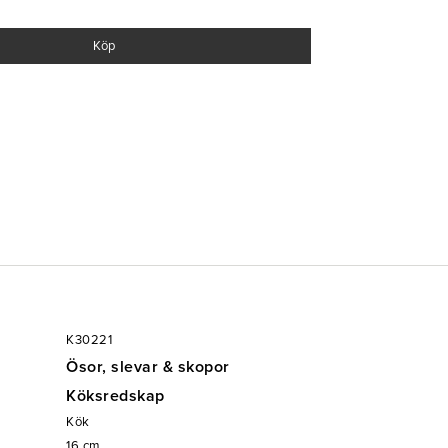
sionella touchen det förtjänar med detta mycket
Köp
K30221
Ösor, slevar & skopor
Köksredskap
Kök
16
cm