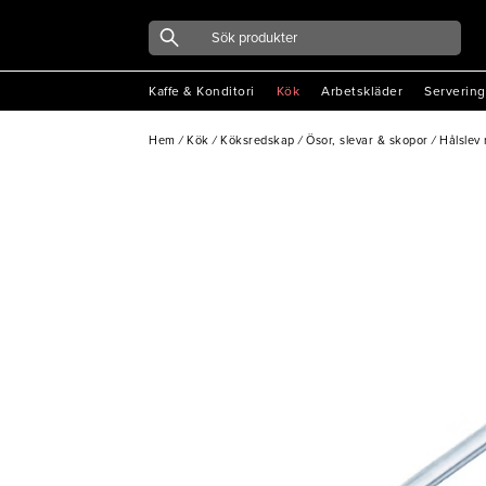
Kaffe & Konditori
Kök
Arbetskläder
Servering
Hem
/
Kök
/
Köksredskap
/
Ösor, slevar & skopor
/
Hålslev