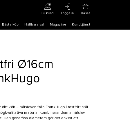
Bli kund
Logga in
Kassa
Bästa köp
Hållbara val
Magazine
Kundtjänst
tfri Ø16cm
ankHugo
ditt kök – hålsleven från FrankHugo i rostfritt stål.
högkvalitativa material kombinerar denna hålslev
ätt. Den generösa diametern gör det enkelt att
t långa handtaget ger optimal räckvidd och
h effektivt sila pasta, grönsaker och andra