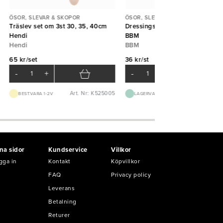
ÖSOR, SLEVAR & SKOPOR
ÖSOR, SLEVAR & SKOPOR
Träslev set om 3st 30, 35, 40cm
Dressingslev Captain 5cl 24,5
Hendi
BBM
Hendi
BBM
65 kr/set
36 kr/st
-
+
-
+
Art. Nr: K525005
Art. Nr: B30
BEST.VARA 1-2V
LAGERVARA
na sidor
Kundservice
Villkor
gga in
Kontakt
Köpvillkor
FAQ
Privacy policy
Leverans
Betalning
Returer