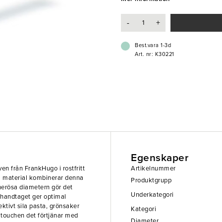
livsmedel. Ge ditt kök den profes
praktiska redskap!
-
+
- Silar enkel av livsmedel
Best.vara 1-3d
- Hög kvalitet
Art. nr: K30221
- Funktionell
Egenskaper
ven från FrankHugo i rostfritt
Artikelnummer
va material kombinerar denna
Produktgrupp
enerösa diametern gör det
Underkategori
 handtaget ger optimal
ektivt sila pasta, grönsaker
Kategori
 touchen det förtjänar med
Diameter