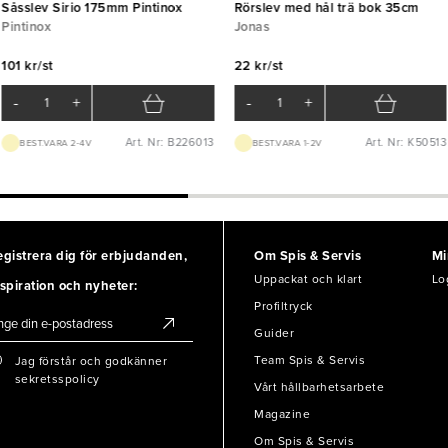
Såsslev Sirio 175mm Pintinox
Rörslev med hål trä bok 35cm
Pintinox
Jonas
101 kr/st
22 kr/st
-
+
-
+
Art. Nr: B226013
Art. Nr: K50513
BEST.VARA 2-4V
BEST.VARA 1-2V
egistrera dig för erbjudanden,
Om Spis & Servis
Mi
Uppackat och klart
Lo
spiration och nyheter:
Profiltryck
Guider
Team Spis & Servis
Jag förstår och godkänner
sekretsspolicy
Vårt hållbarhetsarbete
Magazine
Om Spis & Servis