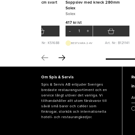
rveringssked plast 28cm svart
Soppslev med kneck 280mm
tina
Solex
ZWINS
Solex
 kr/st
417 kr/st
-
+
-
+
Art. Nr: K51688
Art. Nr: B121141
BEST.VARA 1-3D
BEST.VARA 2-4V
Om Spis & Servis
R
Spis & Servis AB erbjuder Sveriges
in
bredaste restaurangsortiment och en
service långt utöver det vanliga. Vi
tillhandahåller allt utom färskvaror till
såväl små barer och caféer som
finkrogar, storkök och internationella
hotell- och restaurangkedjor.