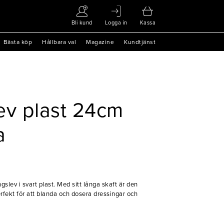
Bli kund
Logga in
Kassa
Bästa köp
Hållbara val
Magazine
Kundtjänst
ev plast 24cm
a
slev i svart plast. Med sitt långa skaft är den
fekt för att blanda och dosera dressingar och