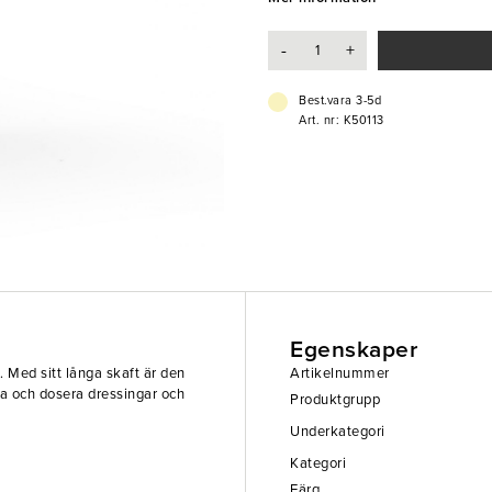
- Långt och behändigt skaft
-
+
Best.vara 3-5d
Art. nr: K50113
Egenskaper
. Med sitt långa skaft är den
Artikelnummer
da och dosera dressingar och
Produktgrupp
Underkategori
Kategori
Färg