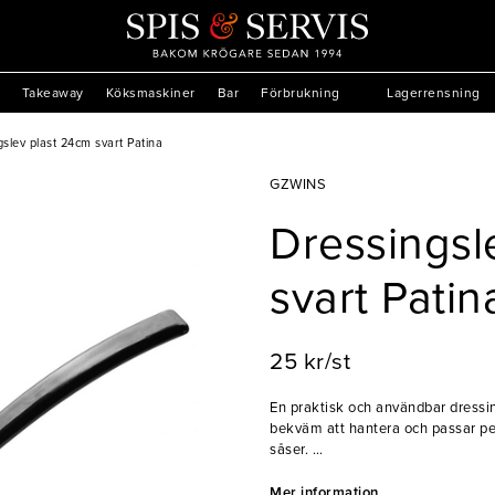
Takeaway
Köksmaskiner
Bar
Förbrukning
Lagerrensning
slev plast 24cm svart Patina
GZWINS
Dressingsl
svart Patin
25 kr/st
En praktisk och användbar dressing
bekväm att hantera och passar per
såser.
- Svart plast
Mer information