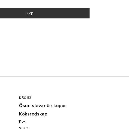
Köp
K50113
Ösor, slevar & skopor
Köksredskap
Kök
Svart