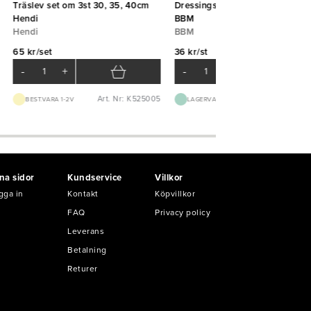
Träslev set om 3st 30, 35, 40cm
Dressingslev Captain 5cl 24,5
Hendi
BBM
Hendi
BBM
65 kr/set
36 kr/st
-
+
-
+
Art. Nr: K525005
Art. Nr: B30
BEST.VARA 1-2V
LAGERVARA
na sidor
Kundservice
Villkor
gga in
Kontakt
Köpvillkor
FAQ
Privacy policy
Leverans
Betalning
Returer