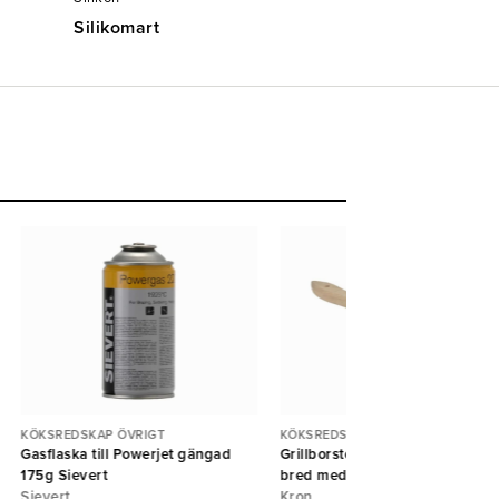
Silikomart
KÖKSREDSKAP ÖVRIGT
KÖKSREDSKAP ÖVRIGT
Gasflaska till Powerjet gängad
Grillborste huggblocksborste
175g Sievert
bred med handtag
Sievert
Kron