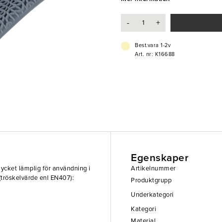
- 350°C: 38 sek
-
+
Best.vara 1-2v
Art. nr: K16688
Egenskaper
ycket lämplig för användning i
Artikelnummer
 (tröskelvärde enl EN407):
Produktgrupp
Underkategori
Kategori
Material