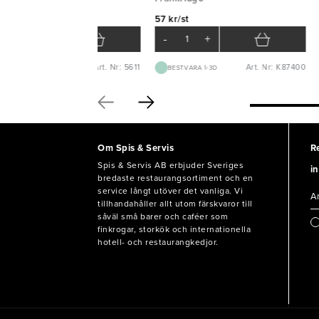
0 kr/krt
57 kr/st
-
+
-
+
Art. Nr: 5611
Art. Nr: K87400
BEST.VARA 1-2V
BEST.VARA 1-3D
Om Spis & Servis
R
Spis & Servis AB erbjuder Sveriges
in
bredaste restaurangsortiment och en
service långt utöver det vanliga. Vi
tillhandahåller allt utom färskvaror till
såväl små barer och caféer som
finkrogar, storkök och internationella
hotell- och restaurangkedjor.