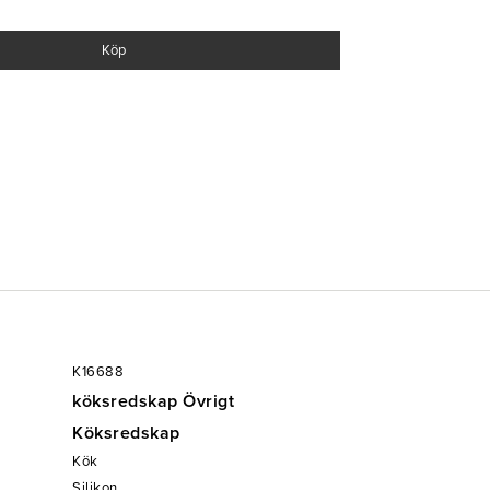
Köp
K16688
köksredskap Övrigt
Köksredskap
Kök
Silikon