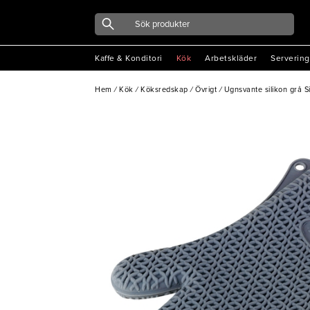
Kaffe & Konditori
Kök
Arbetskläder
Servering
Hem
/
Kök
/
Köksredskap
/
Övrigt
/
Ugnsvante silikon grå S