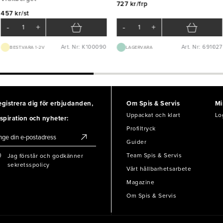
727 kr/frp
457 kr/st
-
+
-
+
Art. Nr: K100090
Art. Nr: 691027
BEST.VARA 1-2V
LAGERVARA
egistrera dig för erbjudanden,
Om Spis & Servis
Mi
Uppackat och klart
Lo
spiration och nyheter:
Profiltryck
Guider
Team Spis & Servis
Jag förstår och godkänner
sekretsspolicy
Vårt hållbarhetsarbete
Magazine
Om Spis & Servis