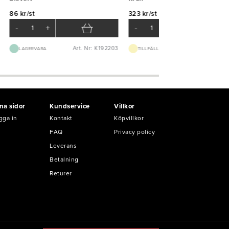
86 kr/st
323 kr/st
-
+
-
+
Art. Nr: K192203
Art. Nr: K51
LAGERVARA
TILLFÄLLIGT SLUT
na sidor
Kundservice
Villkor
gga in
Kontakt
Köpvillkor
FAQ
Privacy policy
Leverans
Betalning
Returer