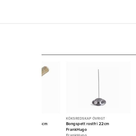
KSREDSKAP ÖVRIGT
KÖKSREDSKAP ÖVRIGT
illspett bambu Pure 15cm
Bongspett rostfri 22cm
Ø2,5mm 5000st {E}
FrankHugo
APSTAR
FrankHugo