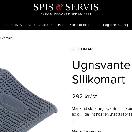
Takeaway
Köksmaskiner
Bar
Förbrukning
Lagerrensning
ilikomart
SILIKOMART
Ugnsvante 
Silikomart
292 kr/st
Maskindiskbar ugnsvante i silikon
ex grill där handsken utsätts för 
- 100°C: 85 sek
- 250°C: 47 sek
Mer information