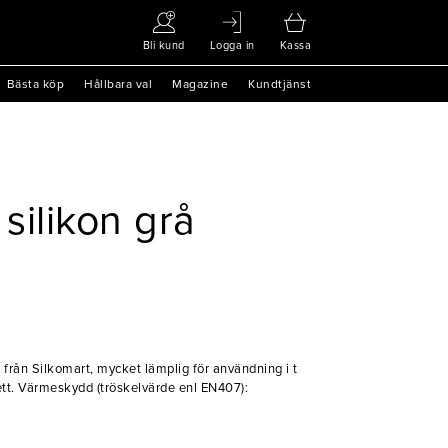
Bli kund
Logga in
Kassa
Bästa köp
Hållbara val
Magazine
Kundtjänst
silikon grå
 från Silkomart, mycket lämplig för användning i t
fett. Värmeskydd (tröskelvärde enl EN407):