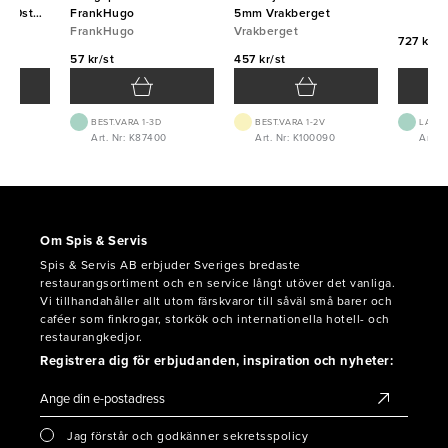
000st
FrankHugo
5mm Vrakberget
FrankHugo
Vrakberget
727 kr/f
57 kr/st
457 kr/st
BEST.VARA 1-3D
BEST.VARA 1-2V
LAGE
Art. Nr: K87400
Art. Nr: K100090
Art. N
Om Spis & Servis
Spis & Servis AB erbjuder Sveriges bredaste
restaurangsortiment och en service långt utöver det vanliga.
Vi tillhandahåller allt utom färskvaror till såväl små barer och
caféer som finkrogar, storkök och internationella hotell- och
restaurangkedjor.
Registrera dig för erbjudanden, inspiration och nyheter:
Jag förstår och godkänner sekretsspolicy