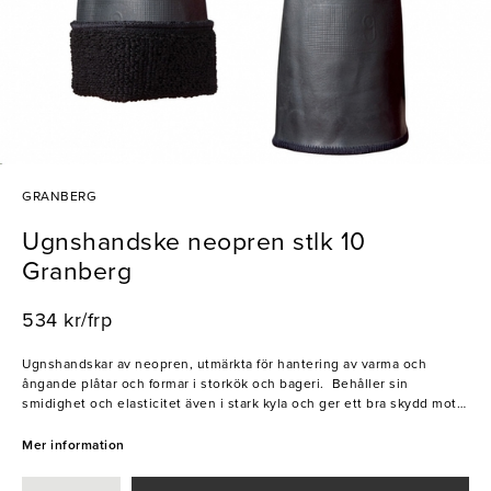
GRANBERG
Ugnshandske neopren stlk 10
Granberg
534 kr/frp
Ugnshandskar av neopren, utmärkta för hantering av varma och
ångande plåtar och formar i storkök och bageri. Behåller sin
smidighet och elasticitet även i stark kyla och ger ett bra skydd mot
både kyla och värme. Beständighet mot fett, rengöringsmedel och
kemikalier (EN 374)._x000B_
Mer information
- Högt kemikalieskydd
- Pro-X®-laminerat akrylfoder invändigt