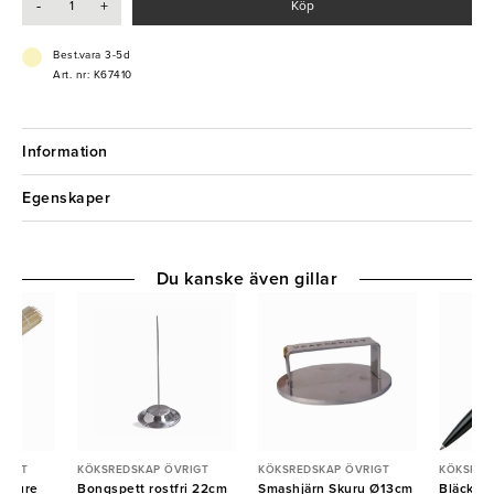
-
+
Köp
- Handsken är liten i storleken så beställ gärna en storlek större än
du brukar
Best.vara 3-5d
Art. nr: K67410
Information
Egenskaper
Du kanske även gillar
RIGT
KÖKSREDSKAP ÖVRIGT
KÖKSREDSKAP ÖVRIGT
KÖKSRED
u Pure
Bongspett rostfri 22cm
Smashjärn Skuru Ø13cm
Bläckpe