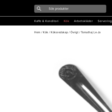
Kaffe & Konditori
Kök
Arbetskläder
Servering
Hem
/
Kök
/
Köksredskap
/
Övrigt
/
Tomathaj Le-Jo