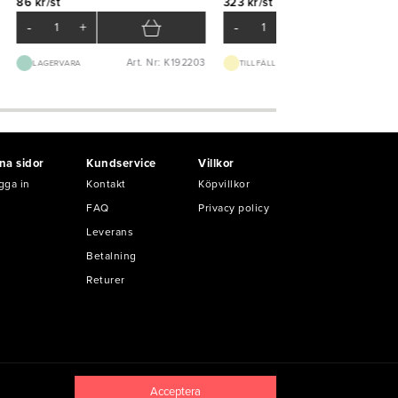
86 kr/st
323 kr/st
-
+
-
+
Art. Nr: K192203
Art. Nr: K51
LAGERVARA
TILLFÄLLIGT SLUT
na sidor
Kundservice
Villkor
gga in
Kontakt
Köpvillkor
FAQ
Privacy policy
Leverans
Betalning
Returer
Acceptera