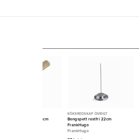
KSREDSKAP ÖVRIGT
KÖKSREDSKAP ÖVRIGT
illspett bambu Pure 15cm
Bongspett rostfri 22cm
Ø2,5mm 5000st {E}
FrankHugo
APSTAR
FrankHugo