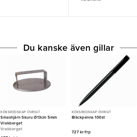
Du kanske även gillar
KÖKSREDSKAP ÖVRIGT
KÖKSREDSKAP ÖVRIGT
Smashjärn Skuru Ø13cm 5mm
Bläckpenna 100st
Vrakberget
Vrakberget
727 kr/frp