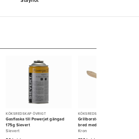
Stayhot
KÖKSREDSKAP ÖVRIGT
KÖKSREDSKAP ÖVRIGT
Gasflaska till Powerjet gängad
Grillborste huggblocksborste
175g Sievert
bred med handtag
Sievert
Kron