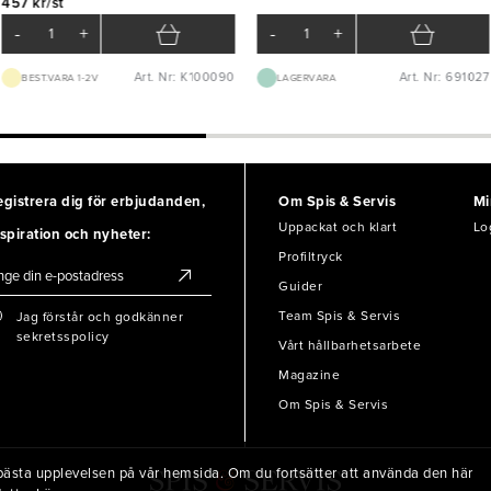
457 kr/st
-
+
-
+
Art. Nr: K100090
Art. Nr: 691027
BEST.VARA 1-2V
LAGERVARA
egistrera dig för erbjudanden,
Om Spis & Servis
Mi
Uppackat och klart
Lo
spiration och nyheter:
Profiltryck
Guider
Team Spis & Servis
Jag förstår och godkänner
sekretsspolicy
Vårt hållbarhetsarbete
Magazine
Om Spis & Servis
en bästa upplevelsen på vår hemsida. Om du fortsätter att använda den här