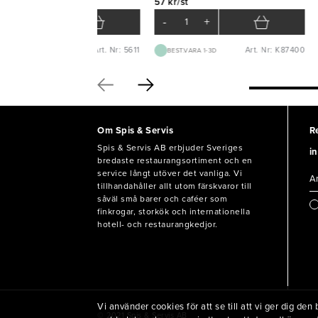
0 kr/krt
57 kr/st
-
+
-
+
Art. Nr: 5611
Art. Nr: K87400
BEST.VARA 1-2V
BEST.VARA 1-3D
Om Spis & Servis
R
Spis & Servis AB erbjuder Sveriges
in
bredaste restaurangsortiment och en
service långt utöver det vanliga. Vi
tillhandahåller allt utom färskvaror till
såväl små barer och caféer som
finkrogar, storkök och internationella
hotell- och restaurangkedjor.
Vi använder cookies för att se till att vi ger dig d
© 2021 Spis & Servis AB