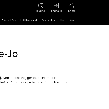
Bli kund
Logga in
Kassa
Bästa köp
Hållbara val
Magazine
Kundtjänst
e-Jo
j. Denna tomathaj ger ett bekvämt och
tmärkt för att snoppa tomater, jordgubbar och