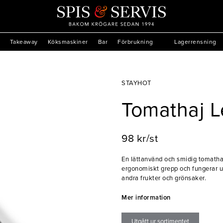
Takeaway
Köksmaskiner
Bar
Förbrukning
Lagerrensning
STAYHOT
Tomathaj L
98 kr/st
En lättanvänd och smidig tomatha
ergonomiskt grepp och fungerar u
andra frukter och grönsaker.
Mer information
Utgått ur sortimentet