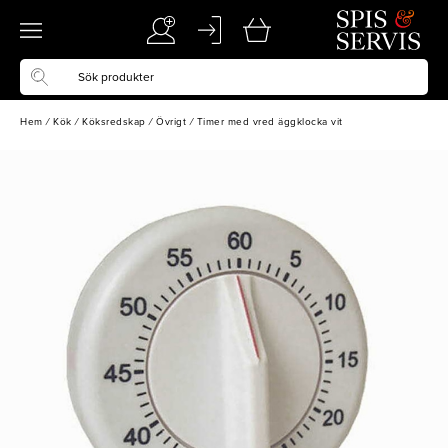
Hem
/
Kök
/
Köksredskap
/
Övrigt
/
Timer med vred äggklocka vit