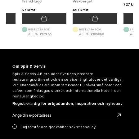
g
FrankHugo
Vrakberget
727 kr/f
57 kr/st
457 kr/st
BEST.VARA 1-3D
BEST.VARA 1-2V
LAGE
Art. Nr: K87400
Art. Nr: K100090
Art. N
Om Spis & Servis
Spis & Servis AB erbjuder Sveriges bredaste
restaurangsortiment och en service långt utöver det vanliga.
Vi tillhandahåller allt utom färskvaror till såväl små barer och
caféer som finkrogar, storkök och internationella hotell- och
restaurangkedjor.
Registrera dig för erbjudanden, inspiration och nyheter:
Jag förstår och godkänner sekretsspolicy