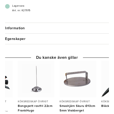
Lagervara
Art. nr: K27015
Information
Egenskaper
Du kanske även gillar
RIGT
KÖKSREDSKAP ÖVRIGT
KÖKSREDSKAP ÖVRIGT
KÖKSRED
rch
Bongspett rostfri 22cm
Smashjärn Skuru Ø13cm
Bläckpe
s A4
FrankHugo
5mm Vrakberget