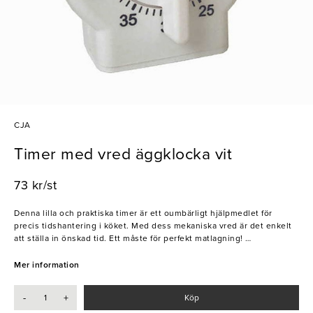
CJA
Timer med vred äggklocka vit
73 kr/st
Denna lilla och praktiska timer är ett oumbärligt hjälpmedlet för
precis tidshantering i köket. Med dess mekaniska vred är det enkelt
att ställa in önskad tid. Ett måste för perfekt matlagning!
- Mekanisk vred
Mer information
- ABS-plast
-
+
Köp