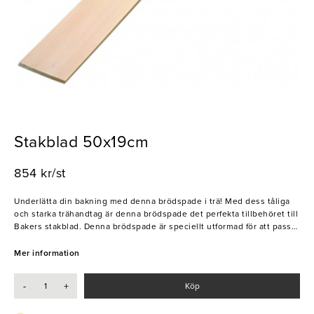
Stakblad 50x19cm
854 kr/st
Underlätta din bakning med denna brödspade i trä! Med dess tåliga
och starka trähandtag är denna brödspade det perfekta tillbehöret till
Bakers stakblad. Denna brödspade är speciellt utformad för att passa
perfekt med Bakers stakblad då de tillsammans utgör den ultimata
kombinationen för stenugnsbakning. Upplev kvalitet, funktionalitet
Mer information
och hållbarhet i varje användning. Lägg till det här verktyget i ditt kök
idag och njut av professionell bakning!
-
+
Köp
- Tålig
- Slitstark