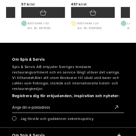
57 kr/st
457 kr/st
BEST.VARA 1-3D
BEST.VARA 1-2V
LAGE
Art. Nr: K87400
Art. Nr: K100090
Art. N
Om Spis & Servis
Spis & Servis AB erbjuder Sveriges bredaste
restaurangsortiment och en service långt utöver det vanliga.
Vi tillhandahåller allt utom färskvaror till såväl små barer och
caféer som finkrogar, storkök och internationella hotell- och
restaurangkedjor.
Registrera dig för erbjudanden, inspiration och nyheter:
Jag förstår och godkänner sekretsspolicy
Om Spis & Servis