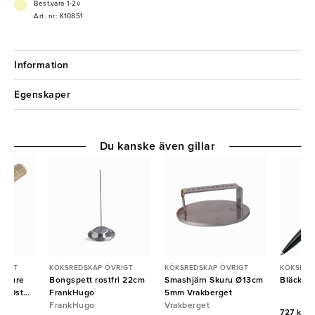
- Trä
Best.vara 1-2v
Art. nr: K10851
Information
Egenskaper
Du kanske även gillar
RIGT
KÖKSREDSKAP ÖVRIGT
KÖKSREDSKAP ÖVRIGT
KÖKSRED
u Pure
Bongspett rostfri 22cm
Smashjärn Skuru Ø13cm
Bläckpe
000st
FrankHugo
5mm Vrakberget
FrankHugo
Vrakberget
727 kr/f