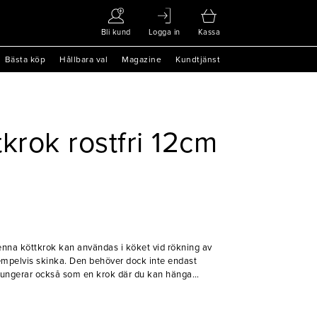
Bli kund
Logga in
Kassa
Bästa köp
Hållbara val
Magazine
Kundtjänst
krok rostfri 12cm
Denna köttkrok kan användas i köket vid rökning av
empelvis skinka. Den behöver dock inte endast
fungerar också som en krok där du kan hänga
i rostfritt stål, den är 12 cm lång och 5mm tjock.