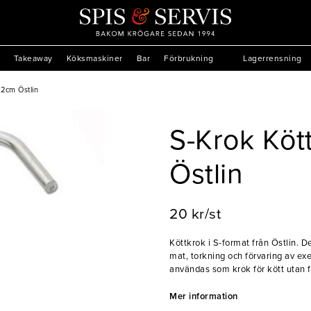
Takeaway
Köksmaskiner
Bar
Förbrukning
Lagerrensning
12cm Östlin
S-Krok Kött
Östlin
20 kr/st
Köttkrok i S-format från Östlin. 
mat, torkning och förvaring av ex
användas som krok för kött utan 
verktyg, handdukar etc. Kroken är 
Mer information
- Rostfritt stål