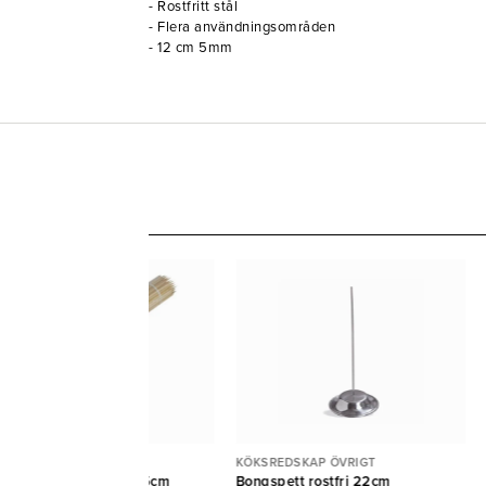
- Rostfritt stål
- Flera användningsområden
- 12 cm 5mm
KSREDSKAP ÖVRIGT
KÖKSREDSKAP ÖVRIGT
illspett bambu Pure 15cm
Bongspett rostfri 22cm