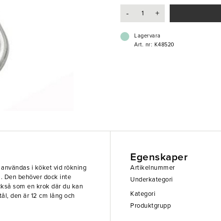
- Flera användningsområden
-
+
- 12 cm 5mm
Lagervara
Art. nr: K48520
Egenskaper
 användas i köket vid rökning
Artikelnummer
a. Den behöver dock inte
Underkategori
ckså som en krok där du kan
Kategori
tål, den är 12 cm lång och
Produktgrupp