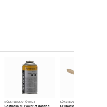
KÖKSREDSKAP ÖVRIGT
KÖKSREDSKAP ÖVRIGT
Gasflaska till Powerjet gängad
Grillborste huggblocksborste