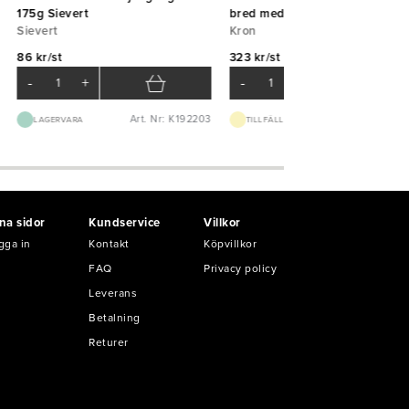
175g Sievert
bred med handtag
Sievert
Kron
86 kr/st
323 kr/st
-
+
-
+
Art. Nr: K192203
Art. Nr: K51
LAGERVARA
TILLFÄLLIGT SLUT
na sidor
Kundservice
Villkor
gga in
Kontakt
Köpvillkor
FAQ
Privacy policy
Leverans
Betalning
Returer