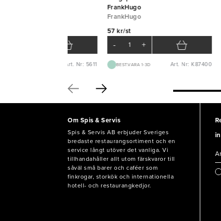
Ø2,5mm 5000st {E}
FrankHugo
APSTAR
FrankHugo
0 kr/krt
57 kr/st
-
+
-
+
Art. Nr: 5611
Art. Nr: K87400
BEST.VARA 1-2V
BEST.VARA 1-3D
Om Spis & Servis
R
Spis & Servis AB erbjuder Sveriges
in
bredaste restaurangsortiment och en
service långt utöver det vanliga. Vi
tillhandahåller allt utom färskvaror till
såväl små barer och caféer som
finkrogar, storkök och internationella
hotell- och restaurangkedjor.