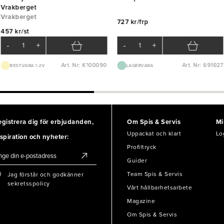
Vrakberget
Vrakberget
727 kr/frp
457 kr/st
-
+
-
+
Art. Nr: K100090
Art. Nr: 691027
BEST.VARA 1-2V
LAGERVARA
egistrera dig för erbjudanden,
Om Spis & Servis
Mi
Uppackat och klart
Lo
spiration och nyheter:
Profiltryck
Guider
Team Spis & Servis
Jag förstår och godkänner
sekretsspolicy
Vårt hållbarhetsarbete
Magazine
Om Spis & Servis