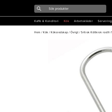
Kaffe & Konditori
Kök
Arbetskläder
Servering
Hem
/
Kök
/
Köksredskap
/
Övrigt
/
S-Krok Köttkrok rostfri 