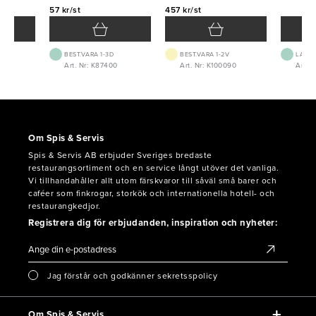
57 kr/st
457 kr/st
BEST.VARA 1-3D
BEST.VARA 1-2V
LAGE
Art. Nr: K87400
Art. Nr: K100090
Art. N
Om Spis & Servis
Spis & Servis AB erbjuder Sveriges bredaste
restaurangsortiment och en service långt utöver det vanliga.
Vi tillhandahåller allt utom färskvaror till såväl små barer och
caféer som finkrogar, storkök och internationella hotell- och
restaurangkedjor.
Registrera dig för erbjudanden, inspiration och nyheter:
Jag förstår och godkänner sekretsspolicy
Om Spis & Servis