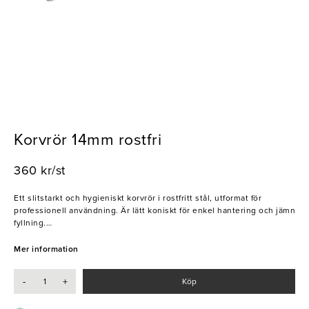
Korvrör 14mm rostfri
360 kr/st
Ett slitstarkt och hygieniskt korvrör i rostfritt stål, utformat för
professionell användning. Är lätt koniskt för enkel hantering och jämn
fyllning.
- Tillverkat i rostfritt stål för hög hållbarhet
Mer information
-
+
Köp