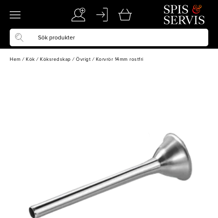
Hem
/
Kök
/
Köksredskap
/
Övrigt
/
Korvrör 14mm rostfri