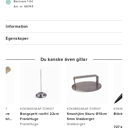
Best.vara 1-3d
Art. nr: K97411
Information
Egenskaper
Du kanske även gillar
RIGT
KÖKSREDSKAP ÖVRIGT
KÖKSREDSKAP ÖVRIGT
KÖKSRED
u Pure
Bongspett rostfri 22cm
Smashjärn Skuru Ø13cm
Bläckpe
000st
FrankHugo
5mm Vrakberget
FrankHugo
Vrakberget
727 kr/f