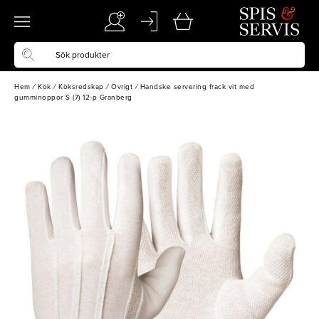
Hem
/
Kök
/
Köksredskap
/
Övrigt
/
Handske servering frack vit med
gumminoppor S (7) 12-p Granberg