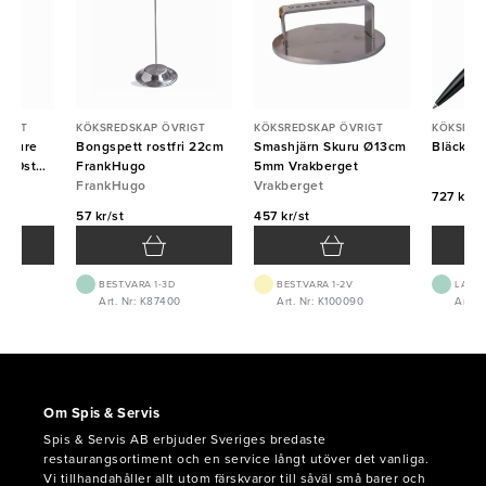
RIGT
KÖKSREDSKAP ÖVRIGT
KÖKSREDSKAP ÖVRIGT
KÖKSRED
u Pure
Bongspett rostfri 22cm
Smashjärn Skuru Ø13cm
Bläckpe
000st
FrankHugo
5mm Vrakberget
FrankHugo
Vrakberget
727 kr/f
57 kr/st
457 kr/st
BEST.VARA 1-3D
BEST.VARA 1-2V
LAGE
Art. Nr: K87400
Art. Nr: K100090
Art. N
Om Spis & Servis
Spis & Servis AB erbjuder Sveriges bredaste
restaurangsortiment och en service långt utöver det vanliga.
Vi tillhandahåller allt utom färskvaror till såväl små barer och