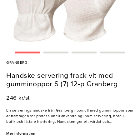
GRANBERG
Handske servering frack vit med
gumminoppor S (7) 12-p Granberg
246 kr/st
En serveringshandske från Granberg i bomull med gumminoppor som
är framtagen för professionell användning inom servering, hotell,
butik och lättare hantering. Handsken ger ett vårdat och
professionellt intryck samtidigt som den skyddar känsliga material
mot smuts och fingeravtryck. Latexnoppor på handflata och fingrar
Mer information
förbättrar greppet och ger säker hantering av glas, porslin, brickor