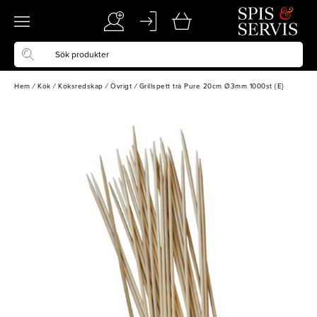
Hem
/
Kök
/
Köksredskap
/
Övrigt
/
Grillspett trä Pure 20cm Ø3mm 1000st {E}