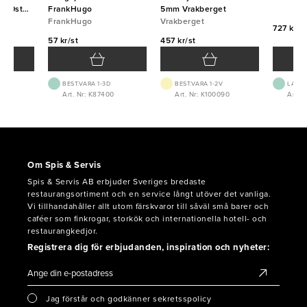
000st
FrankHugo
5mm Vrakberget
FrankHugo
Vrakberget
727 kr/f
57 kr/st
457 kr/st
BEST.VARA 1-3D
BEST.VARA 1-2V
LAGE
Art. Nr: K87400
Art. Nr: K100090
Art. N
Om Spis & Servis
Spis & Servis AB erbjuder Sveriges bredaste
restaurangsortiment och en service långt utöver det vanliga.
Vi tillhandahåller allt utom färskvaror till såväl små barer och
caféer som finkrogar, storkök och internationella hotell- och
restaurangkedjor.
Registrera dig för erbjudanden, inspiration och nyheter:
Jag förstår och godkänner sekretsspolicy