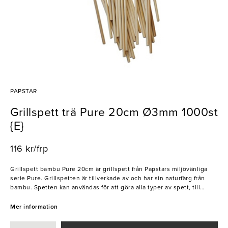
PAPSTAR
Grillspett trä Pure 20cm Ø3mm 1000st
{E}
116 kr/frp
Grillspett bambu Pure 20cm är grillspett från Papstars miljövänliga
serie Pure. Grillspetten är tillverkade av och har sin naturfärg från
bambu. Spetten kan användas för att göra alla typer av spett, till
exempel frukt- eller grillspett. De levereras i en snygg displayask.
Papstars serie Pure Collection innehåller ett brett sortiment av bland
Mer information
de bästa miljöcertifierade engångsartiklarna på marknaden.
Produkterna är miljöfokuserade, håller hög kvalitet och minimerar