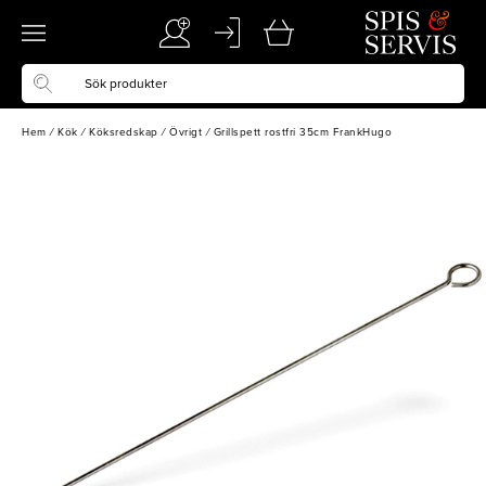
Hem
/
Kök
/
Köksredskap
/
Övrigt
/
Grillspett rostfri 35cm FrankHugo