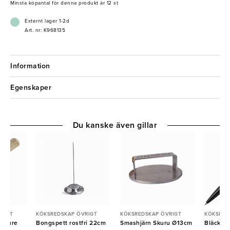
Minsta köpantal för denna produkt är 12 st
Externt lager 1-2d
Art. nr: K968135
Information
Egenskaper
Du kanske även gillar
RIGT
KÖKSREDSKAP ÖVRIGT
KÖKSREDSKAP ÖVRIGT
KÖKSRED
u Pure
Bongspett rostfri 22cm
Smashjärn Skuru Ø13cm
Bläckpe