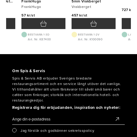
000st
FrankHugo
5mm Vrakberget
FrankHugo
Vrakberget
727 kr/f
57 kr/st
457 kr/st
BEST.VARA 1-3D
BEST.VARA 1-2V
LAGE
Art. Nr: K87400
Art. Nr: K100090
Art. N
Om Spis & Servis
Spis & Servis AB erbjuder Sveriges bredaste
restaurangsortiment och en service långt utöver det vanliga.
Vi tillhandahåller allt utom färskvaror till såväl små barer och
caféer som finkrogar, storkök och internationella hotell- och
restaurangkedjor.
Registrera dig för erbjudanden, inspiration och nyheter:
Jag förstår och godkänner sekretsspolicy