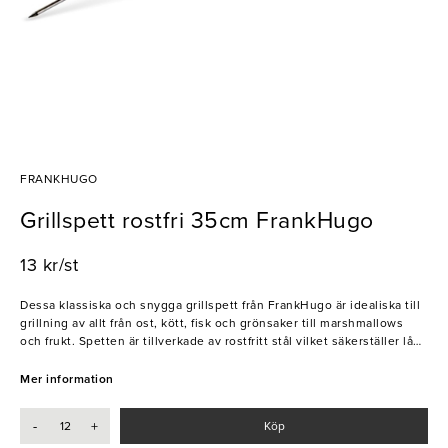
FRANKHUGO
Grillspett rostfri 35cm FrankHugo
13 kr/st
Dessa klassiska och snygga grillspett från FrankHugo är idealiska till
grillning av allt från ost, kött, fisk och grönsaker till marshmallows
och frukt. Spetten är tillverkade av rostfritt stål vilket säkerställer lång
hållbarhet och hög prestanda.
Mer information
- Vass spets
- Diskas i maskin
-
+
Köp