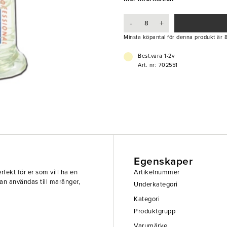
-
+
Minsta köpantal för denna produkt är 8
Best.vara 1-2v
Art. nr: 702551
Egenskaper
rfekt för er som vill ha en
Artikelnummer
Kan användas till maränger,
Underkategori
Kategori
Produktgrupp
Varumärke