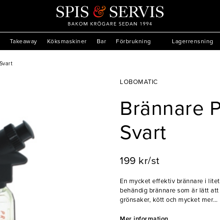
Takeaway
Köksmaskiner
Bar
Förbrukning
Lagerrensning
Svart
LOBOMATIC
Brännare P
Svart
199 kr/st
En mycket effektiv brännare i litet
behändig brännare som är lätt att 
grönsaker, kött och mycket mer
- Genomskinlig plasttank och fl
Mer information