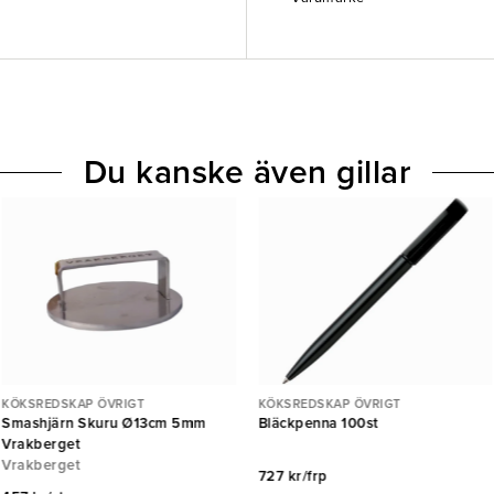
Du kanske även gillar
KÖKSREDSKAP ÖVRIGT
KÖKSREDSKAP ÖVRIGT
Smashjärn Skuru Ø13cm 5mm
Bläckpenna 100st
Vrakberget
Vrakberget
727 kr/frp