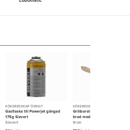
Lobomatic
KÖKSREDSKAP ÖVRIGT
KÖKSREDSKAP ÖVRIGT
Gasflaska till Powerjet gängad
Grillborste huggblocksborste
175g Sievert
bred med handtag
Sievert
Kron