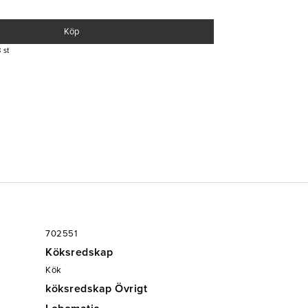
Köp
 st
702551
Köksredskap
Kök
köksredskap Övrigt