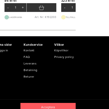
86 kr/st
323 kr/st
-
+
-
+
Art. Nr: K192203
Art. Nr: K51
LAGERVARA
TILLFÄLLIGT SLUT
na sidor
Kundservice
Villkor
gga in
Kontakt
Köpvillkor
FAQ
Privacy policy
Leverans
Betalning
Returer
Acceptera