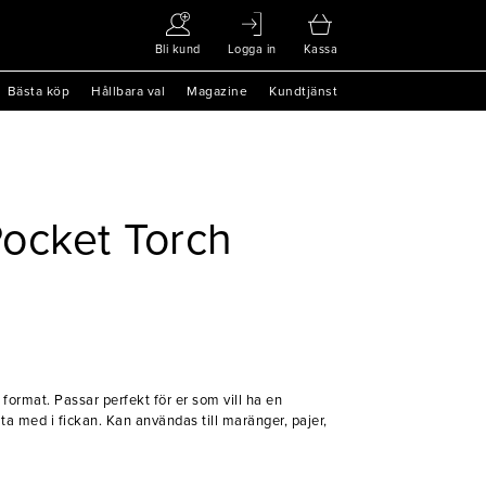
Bli kund
Logga in
Kassa
Bästa köp
Hållbara val
Magazine
Kundtjänst
ocket Torch
 format. Passar perfekt för er som vill ha en
ta med i fickan. Kan användas till maränger, pajer,
ammunstycke