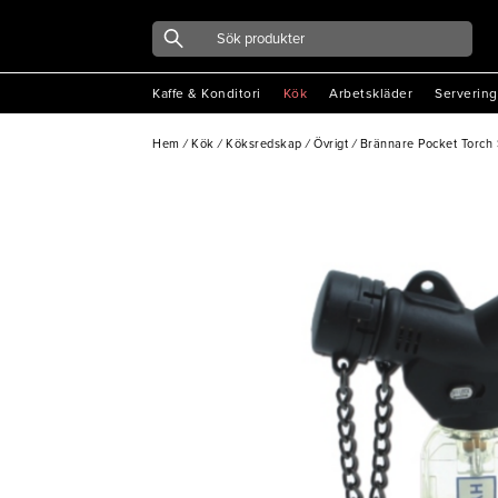
Kaffe & Konditori
Kök
Arbetskläder
Servering
Hem
/
Kök
/
Köksredskap
/
Övrigt
/
Brännare Pocket Torch 