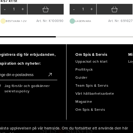
457 kr/st
-
+
-
+
Art. Nr: K100090
Art. Nr: 691027
BEST.VARA 1-2V
LAGERVARA
egistrera dig för erbjudanden,
Om Spis & Servis
Mi
Uppackat och klart
Lo
spiration och nyheter:
Profiltryck
Guider
Team Spis & Servis
Jag förstår och godkänner
sekretsspolicy
Vårt hållbarhetsarbete
Magazine
Om Spis & Servis
en bästa upplevelsen på vår hemsida. Om du fortsätter att använda den här