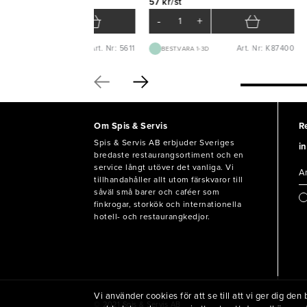
0 kr/krt
57 kr/st
-
+
-
+
Art. Nr: 5611
Art. Nr: K87400
BEST.VARA 1-2V
BEST.VARA 1-3D
Om Spis & Servis
R
Spis & Servis AB erbjuder Sveriges
in
bredaste restaurangsortiment och en
service långt utöver det vanliga. Vi
tillhandahåller allt utom färskvaror till
såväl små barer och caféer som
finkrogar, storkök och internationella
hotell- och restaurangkedjor.
Vi använder cookies för att se till att vi ger dig d
© 2021 Spis & Servis AB