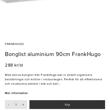
FRANKHUGO
Bonglist aluminium 90cm FrankHugo
288 kr/st
Med denna bonglist från FrankHugo kan ni enkelt organisera
beställningar och kvitton i restaurangen. Perfekt för att effektivisera
och strukturera arbetet i kök och bar!
- Monteras på vägg eller andra ytor med skruv eller lim
Mer information
- Diskret design
-
+
Köp