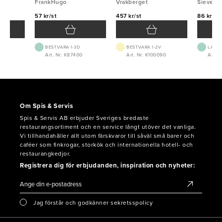
FrankHugo
Vrakberget
Sievert
57 kr/st
457 kr/st
86 kr/st
BEST.VARA 1-3D
BEST.VARA 1-2V
LAGE
Art. Nr: K87400
Art. Nr: K100090
Art. 
Om Spis & Servis
Spis & Servis AB erbjuder Sveriges bredaste
restaurangsortiment och en service långt utöver det vanliga.
Vi tillhandahåller allt utom färskvaror till såväl små barer och
caféer som finkrogar, storkök och internationella hotell- och
restaurangkedjor.
Registrera dig för erbjudanden, inspiration och nyheter:
Jag förstår och godkänner sekretsspolicy