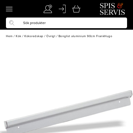
Hem
/
Kök
/
Köksredskap
/
Övrigt
/
Bonglist aluminium 90cm FrankHugo