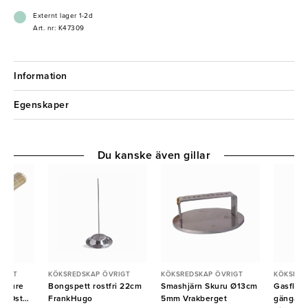
Externt lager 1-2d
Art. nr: K47309
Information
Egenskaper
Du kanske även gillar
RIGT
KÖKSREDSKAP ÖVRIGT
KÖKSREDSKAP ÖVRIGT
KÖKSRED
u Pure
Bongspett rostfri 22cm
Smashjärn Skuru Ø13cm
Gasflask
000st
FrankHugo
5mm Vrakberget
gängad 1