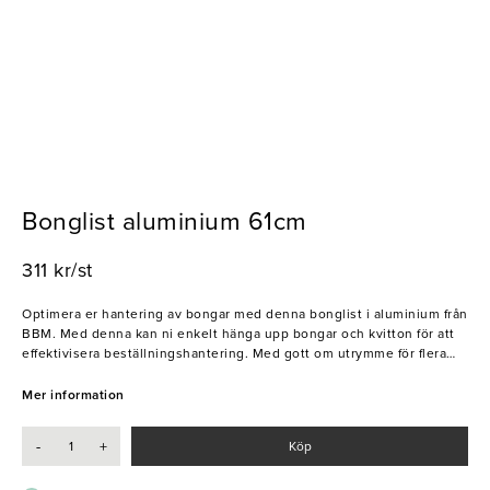
Bonglist aluminium 61cm
311 kr/st
Optimera er hantering av bongar med denna bonglist i aluminium från
BBM. Med denna kan ni enkelt hänga upp bongar och kvitton för att
effektivisera beställningshantering. Med gott om utrymme för flera
bongar kan ni i köket arbeta systematiskt utan att tappa överblicken.
Ge ditt kök den perfekta bonglisten för smidigare arbetsflöde och
Mer information
ökad effektivitet!
-
+
Köp
- Hög kvalitet
- Monteras med två skruvar