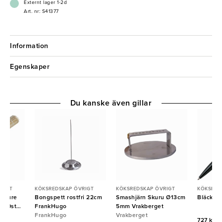
Externt lager 1-2d
Art. nr: S41377
Information
Egenskaper
Du kanske även gillar
RIGT
KÖKSREDSKAP ÖVRIGT
KÖKSREDSKAP ÖVRIGT
KÖKSRED
u Pure
Bongspett rostfri 22cm
Smashjärn Skuru Ø13cm
Bläckpe
000st
FrankHugo
5mm Vrakberget
FrankHugo
Vrakberget
727 kr/f