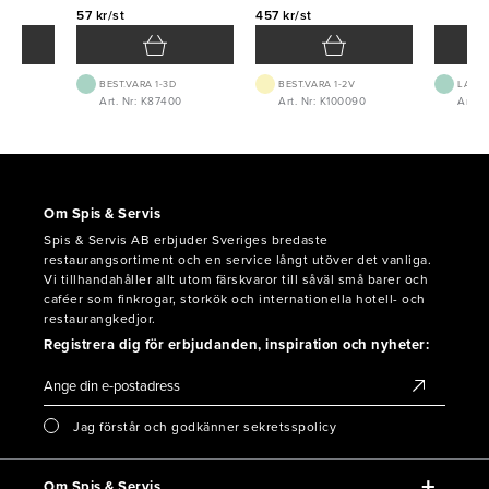
57 kr/st
457 kr/st
BEST.VARA 1-3D
BEST.VARA 1-2V
LAGE
Art. Nr: K87400
Art. Nr: K100090
Art. N
Om Spis & Servis
Spis & Servis AB erbjuder Sveriges bredaste
restaurangsortiment och en service långt utöver det vanliga.
Vi tillhandahåller allt utom färskvaror till såväl små barer och
caféer som finkrogar, storkök och internationella hotell- och
restaurangkedjor.
Registrera dig för erbjudanden, inspiration och nyheter:
Jag förstår och godkänner sekretsspolicy
Om Spis & Servis