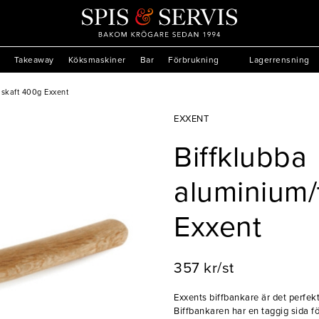
Takeaway
Köksmaskiner
Bar
Förbrukning
Lagerrensning
äskaft 400g Exxent
EXXENT
Biffklubba
aluminium/
Exxent
357 kr/st
Exxents biffbankare är det perfekt
Biffbankaren har en taggig sida fö