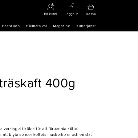
Bli kund
Logga in
Kassa
Bästa köp
Hållbara val
Magazine
Kundtjänst
träskaft 400g
a verktyget i köket för att förbereda köttet.
r att bryta sönder köttets muskelfibrer och en slät