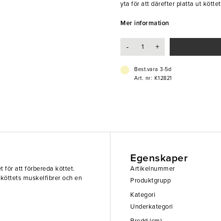
yta för att därefter platta ut kötte
* Tillverkad av gjutet aluminium
Mer information
* Ergonomiskt trähandtag
-
+
Best.vara 3-5d
Art. nr: K12821
Egenskaper
 för att förbereda köttet.
Artikelnummer
 köttets muskelfibrer och en
Produktgrupp
Kategori
Underkategori