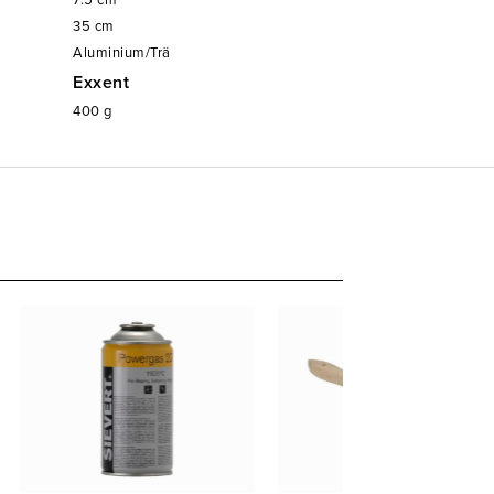
7.5
cm
35
cm
Aluminium/Trä
Exxent
400
g