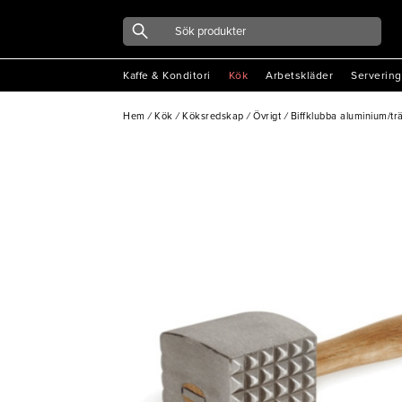
Kaffe & Konditori
Kök
Arbetskläder
Servering
Hem
/
Kök
/
Köksredskap
/
Övrigt
/
Biffklubba aluminium/tr