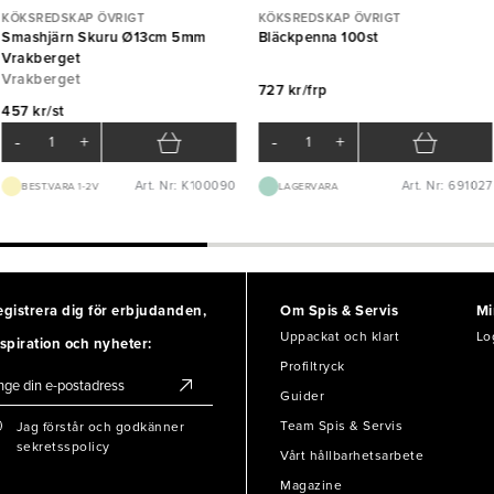
KÖKSREDSKAP ÖVRIGT
KÖKSREDSKAP ÖVRIGT
Smashjärn Skuru Ø13cm 5mm
Bläckpenna 100st
Vrakberget
Vrakberget
727 kr/frp
457 kr/st
-
+
-
+
Art. Nr: K100090
Art. Nr: 691027
BEST.VARA 1-2V
LAGERVARA
egistrera dig för erbjudanden,
Om Spis & Servis
Mi
Uppackat och klart
Lo
spiration och nyheter:
Profiltryck
Guider
Team Spis & Servis
Jag förstår och godkänner
sekretsspolicy
Vårt hållbarhetsarbete
Magazine