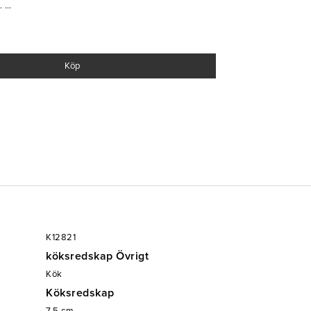
t.
Köp
K12821
köksredskap Övrigt
Kök
Köksredskap