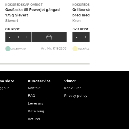
KÖKSREDSKAP ÖVRIGT
KÖKSREDSKAP ÖVRIGT
Gasflaska till Powerjet gängad
Grillborste huggblocksborste
175g Sievert
bred med handtag
Sievert
Kron
86 kr/st
323 kr/st
-
+
-
+
Art. Nr: K192203
Art. Nr: K51
LAGERVARA
TILLFÄLLIGT SLUT
na sidor
Kundservice
Villkor
gga in
Kontakt
Köpvillkor
FAQ
Privacy policy
Leverans
Betalning
Returer