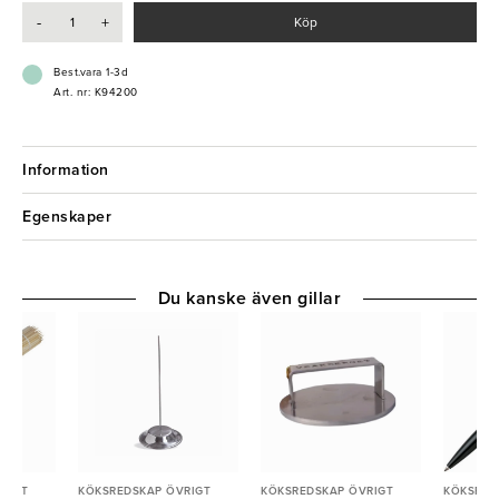
-
+
Köp
Best.vara 1-3d
Art. nr: K94200
Information
Egenskaper
Du kanske även gillar
RIGT
KÖKSREDSKAP ÖVRIGT
KÖKSREDSKAP ÖVRIGT
KÖKSRED