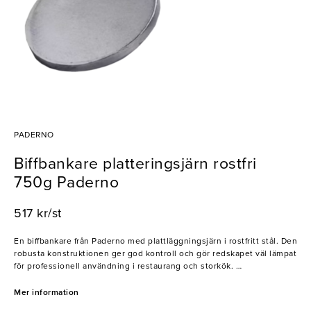
PADERNO
Biffbankare platteringsjärn rostfri
750g Paderno
517 kr/st
En biffbankare från Paderno med plattläggningsjärn i rostfritt stål. Den
robusta konstruktionen ger god kontroll och gör redskapet väl lämpat
för professionell användning i restaurang och storkök.
- Tillverkad i rostfritt stål
Mer information
- Robust och slitstark konstruktion