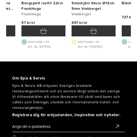
u Pure
Bongspett rostfri 22cm
Smashjärn Skuru Ø13cm
Bläckpe
000st
FrankHugo
5mm Vrakberget
FrankHugo
Vrakberget
727 kr/f
57 kr/st
457 kr/st
BEST.VARA 1-3D
BEST.VARA 1-2V
LAGE
Art. Nr: K87400
Art. Nr: K100090
Art. N
Om Spis & Servis
Spis & Servis AB erbjuder Sveriges bredaste
restaurangsortiment och en service långt utöver det vanliga.
Vi tillhandahåller allt utom färskvaror till såväl små barer och
caféer som finkrogar, storkök och internationella hotell- och
restaurangkedjor.
Registrera dig för erbjudanden, inspiration och nyheter: