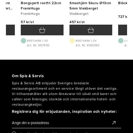
u Pure
Bongspett rostfri 22cm
Smashjärn Skuru Ø13cm
Bläckpe
000st
FrankHugo
5mm Vrakberget
FrankHugo
Vrakberget
727 kr/f
57 kr/st
457 kr/st
BEST.VARA 1-3D
BEST.VARA 1-2V
LAGE
Art. Nr: K87400
Art. Nr: K100090
Art. N
Om Spis & Servis
Spis & Servis AB erbjuder Sveriges bredaste
restaurangsortiment och en service långt utöver det vanliga.
Vi tillhandahåller allt utom färskvaror till såväl små barer och
caféer som finkrogar, storkök och internationella hotell- och
restaurangkedjor.
Registrera dig för erbjudanden, inspiration och nyheter: