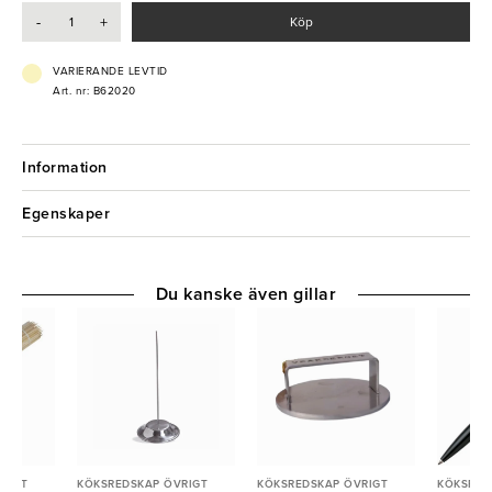
desserter.
-
+
Köp
- Äggningssked
- Storlek: Small
VARIERANDE LEVTID
- Rostfritt stål
Art. nr: B62020
Information
Egenskaper
Du kanske även gillar
RIGT
KÖKSREDSKAP ÖVRIGT
KÖKSREDSKAP ÖVRIGT
KÖKSRED