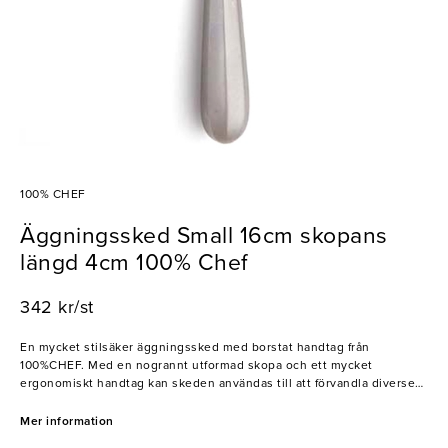
100% CHEF
Äggningssked Small 16cm skopans
längd 4cm 100% Chef
342 kr/st
En mycket stilsäker äggningssked med borstat handtag från
100%CHEF. Med en nogrannt utformad skopa och ett mycket
ergonomiskt handtag kan skeden användas till att förvandla diverse
desserter till storslagna och imponerande konstverk. Skeden är
dessutom tillverkad av slitstarkt rostfritt stål med hög resistens mot
Mer information
slitage. En, med andra ord, mycket trogen partner vid uppläggning av