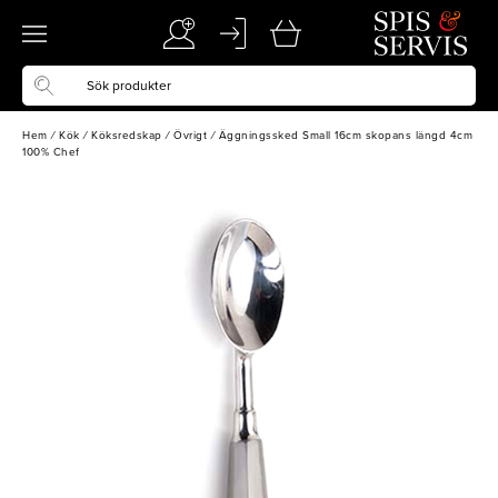
Hem
/
Kök
/
Köksredskap
/
Övrigt
/
Äggningssked Small 16cm skopans längd 4cm
100% Chef