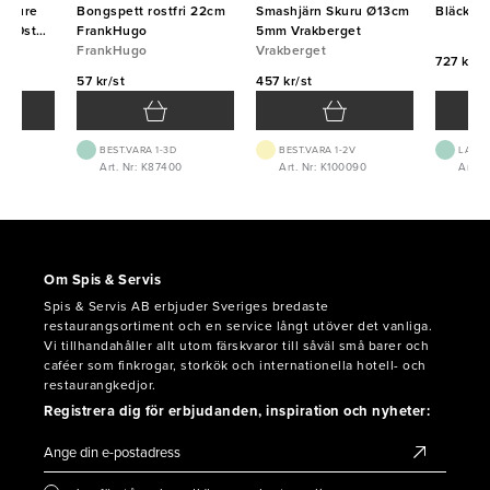
u Pure
Bongspett rostfri 22cm
Smashjärn Skuru Ø13cm
Bläckpe
000st
FrankHugo
5mm Vrakberget
FrankHugo
Vrakberget
727 kr/f
57 kr/st
457 kr/st
BEST.VARA 1-3D
BEST.VARA 1-2V
LAGE
Art. Nr: K87400
Art. Nr: K100090
Art. N
Om Spis & Servis
Spis & Servis AB erbjuder Sveriges bredaste
restaurangsortiment och en service långt utöver det vanliga.
Vi tillhandahåller allt utom färskvaror till såväl små barer och
caféer som finkrogar, storkök och internationella hotell- och
restaurangkedjor.
Registrera dig för erbjudanden, inspiration och nyheter: