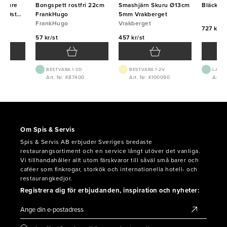
u Pure
Bongspett rostfri 22cm
Smashjärn Skuru Ø13cm
Bläckpe
000st
FrankHugo
5mm Vrakberget
FrankHugo
Vrakberget
727 kr/f
57 kr/st
457 kr/st
BEST.VARA 1-3D
BEST.VARA 1-2V
LAGE
Art. Nr: K87400
Art. Nr: K100090
Art. N
Om Spis & Servis
Spis & Servis AB erbjuder Sveriges bredaste
restaurangsortiment och en service långt utöver det vanliga.
Vi tillhandahåller allt utom färskvaror till såväl små barer och
caféer som finkrogar, storkök och internationella hotell- och
restaurangkedjor.
Registrera dig för erbjudanden, inspiration och nyheter: