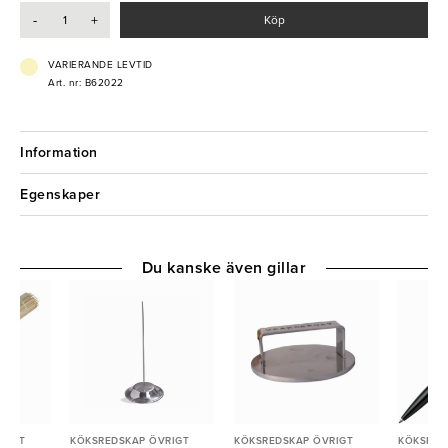
som vill imponera på gästerna med spektakulära matpresentationer.
-
+
Köp
- Äggningssked
- Storlek: Large
VARIERANDE LEVTID
- Rostfritt stål
Art. nr: B62022
Information
Egenskaper
Du kanske även gillar
RIGT
KÖKSREDSKAP ÖVRIGT
KÖKSREDSKAP ÖVRIGT
KÖKSRED