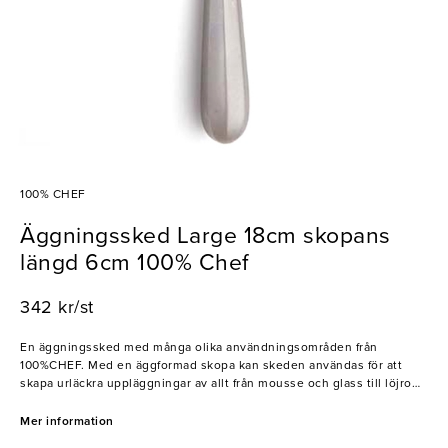
100% CHEF
Äggningssked Large 18cm skopans
längd 6cm 100% Chef
342 kr/st
En äggningssked med många olika användningsområden från
100%CHEF. Med en äggformad skopa kan skeden användas för att
skapa urläckra uppläggningar av allt från mousse och glass till löjrom
och tartar. Skeden har ett ergonomiskt handtag som ger användaren
full kontroll och är dessutom tillverkad av slitstarkt rostfritt stål som
Mer information
garanterar lång hållbarhet. Ett, med andra ord, måste för restauranger