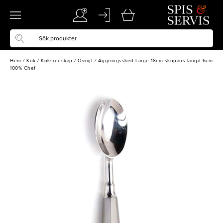
Hem
/
Kök
/
Köksredskap
/
Övrigt
/
Äggningssked Large 18cm skopans längd 6cm
100% Chef