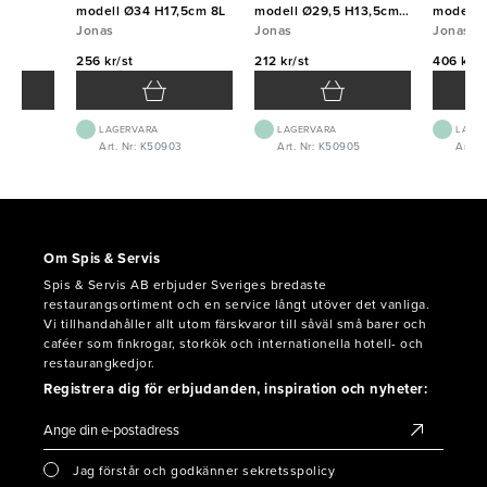
modell Ø34 H17,5cm 8L
modell Ø29,5 H13,5cm
modell 
Jonas
5L
Jonas
Jonas
256 kr/st
212 kr/st
406 kr/s
LAGERVARA
LAGERVARA
LAGE
Art. Nr: K50903
Art. Nr: K50905
Art. 
Om Spis & Servis
Spis & Servis AB erbjuder Sveriges bredaste
restaurangsortiment och en service långt utöver det vanliga.
Vi tillhandahåller allt utom färskvaror till såväl små barer och
caféer som finkrogar, storkök och internationella hotell- och
restaurangkedjor.
Registrera dig för erbjudanden, inspiration och nyheter:
Jag förstår och godkänner sekretsspolicy