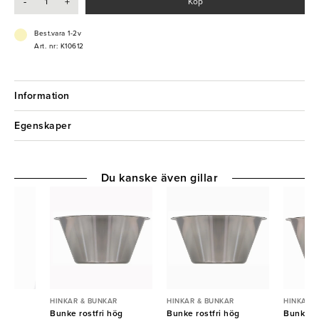
-
+
Köp
Best.vara 1-2v
Art. nr: K10612
Information
Egenskaper
Du kanske även gillar
R
HINKAR & BUNKAR
HINKAR & BUNKAR
HINKAR 
ast
Bunke rostfri hög
Bunke rostfri hög
Bunke ro