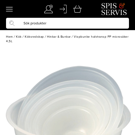
Hem
/
Kök
/
Köksredskap
/
Hinkar & Bunkar
/
Vispbunke halvtransp PP microsäker
4,5L