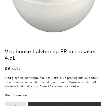
Vispbunke halvtransp PP microsäker
4,5L
99 kr/st
Stadig och hållbar vispbunke från Bakers. En proffsig bunke, perfekt
för att blanda, vispa eller mixa deg och smet i. Bunken är säker att
använda i mikrovågsugn. Finns i flera smarta storlekar.
- Material: Halvtransparent polypropylen
- Volym: 4,5 liter
Mer information