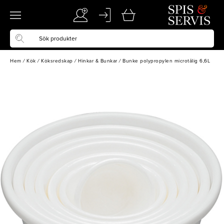
Hem
/
Kök
/
Köksredskap
/
Hinkar & Bunkar
/
Bunke polypropylen microtålig 6,6L