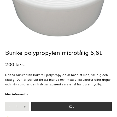
Bunke polypropylen microtålig 6,6L
200 kr/st
Denna bunke från Bakers i polypropylen är både stilren, smidig och
stadig. Den är perfekt för att blanda och mixa olika smeter eller degar,
och på grund av den halvtransparenta material har du en tydlig
översikt över innehållet i bunken. Dessutom kan du enkelt och
smidigt använda den i din mikrovågsugn får att värma mat, vätskor,
Mer information
degar mm. Upptäck fördelarna med denna bunke från Baker och låt
den bli din ultimata hjälpreda i köket.
-
+
Köp
- Microtålig