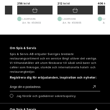
256 kr/st
212 kr/st
406 kr/s
LAGERVARA
LAGERVARA
LAGE
Art. Nr: K50903
Art. Nr: K50905
Art. 
Om Spis & Servis
Spis & Servis AB erbjuder Sveriges bredaste
restaurangsortiment och en service långt utöver det vanliga.
Vi tillhandahåller allt utom färskvaror till såväl små barer och
caféer som finkrogar, storkök och internationella hotell- och
restaurangkedjor.
Registrera dig för erbjudanden, inspiration och nyheter:
Jag förstår och godkänner sekretsspolicy
Om Spis & Servis