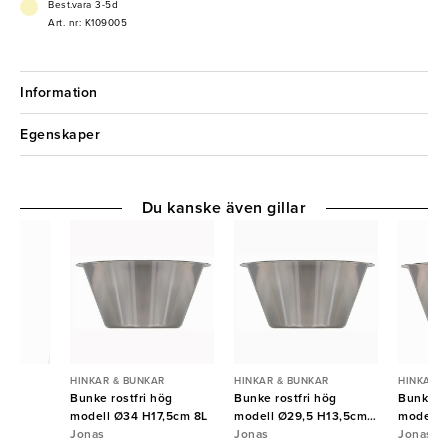
- Polypropylen
Best.vara 3-5d
- Stilren
Art. nr: K109005
Information
Egenskaper
Du kanske även gillar
R
HINKAR & BUNKAR
HINKAR & BUNKAR
HINKAR 
ast
Bunke rostfri hög
Bunke rostfri hög
Bunke ro
modell Ø34 H17,5cm 8L
modell Ø29,5 H13,5cm
modell 
Jonas
5L
Jonas
Jonas