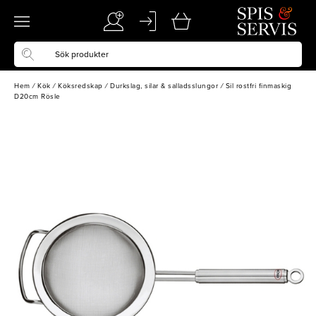
Hem
/
Kök
/
Köksredskap
/
Durkslag, silar & salladsslungor
/
Sil rostfri finmaskig
D20cm Rösle