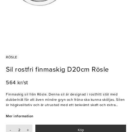
RÖSLE
Sil rostfri finmaskig D20cm Rösle
564 kr/st
Finmaskig sil från Rösle. Denna sil är designad i rostfritt stål med
dubbelnät för att även mindre gryn och fröna ska kunna sköljas. Silen
är högkvalitativ och är utrustad med ett bekvämt skaft och extra
handtag intil silen för bekvämt grepp. Ett måste i alla professionella
kök.
Mer information
- Tål maskindisk
-
+
Köp
- Dubbelnät