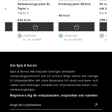
 1
Salladsslunga plast 4L
Durkslag plast Ø22cm
Sil rost
onas
Taylor´s
nät 20c
Taylor's
Exxent
40 kr/st
522 kr/st
259 kr/s
LAGERVARA
LAGERVARA
LAGE
Art. Nr: K31468
Art. Nr: K51256
Art. N
Om Spis & Servis
Spis & Servis AB erbjuder Sveriges bredaste
restaurangsortiment och en service långt utöver det vanliga.
Vi tillhandahåller allt utom färskvaror till såväl små barer och
caféer som finkrogar, storkök och internationella hotell- och
restaurangkedjor.
Registrera dig för erbjudanden, inspiration och nyheter: