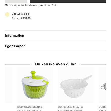
- Hög kvalitet
Minsta köpantal för denna produkt är 2 st
Best.vara 3-5d
Art. nr: K95260
Information
Egenskaper
Du kanske även gillar
 &
DURKSLAG, SILAR &
DURKSLAG, SILAR &
DURKSLAG
R
SALLADSSLUNGOR
SALLADSSLUNGOR
SALLADS