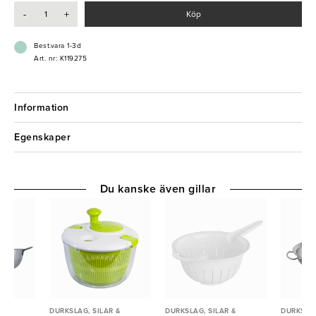
- Slitstark kvalitet
-
+
Köp
- Två handtag
Best.vara 1-3d
Art. nr: K119275
Information
Egenskaper
Du kanske även gillar
 &
DURKSLAG, SILAR &
DURKSLAG, SILAR &
DURKSLAG