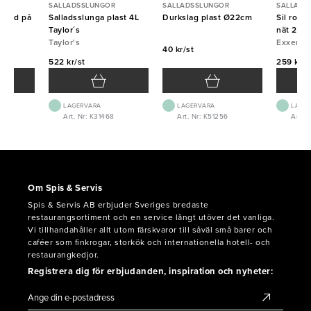
R
SALLADSSLUNGOR
SALLADSSLUNGOR
SALLADS
 rund på
Salladsslunga plast 4L
Durkslag plast Ø22cm
Sil rost
23cm
Taylor´s
nät 20c
Taylor's
Exxent
40 kr/st
522 kr/st
259 kr/s
LAGERVARA
LAGERVARA
LAGE
3
Art. Nr: K31468
Art. Nr: K51256
Art. N
Om Spis & Servis
Spis & Servis AB erbjuder Sveriges bredaste
restaurangsortiment och en service långt utöver det vanliga.
Vi tillhandahåller allt utom färskvaror till såväl små barer och
caféer som finkrogar, storkök och internationella hotell- och
restaurangkedjor.
Registrera dig för erbjudanden, inspiration och nyheter: