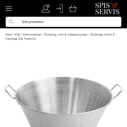
Hem
/
Kök
/
Köksredskap
/
Durkslag, silar & salladsslungor
/
Durkslag rostfri 2
handtag 32L Paderno