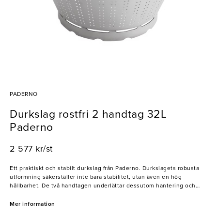
PADERNO
Durkslag rostfri 2 handtag 32L
Paderno
2 577 kr/st
Ett praktiskt och stabilt durkslag från Paderno. Durkslagets robusta
utformning säkerställer inte bara stabilitet, utan även en hög
hållbarhet. De två handtagen underlättar dessutom hantering och
säkerställer ett bekvämt grepp. Perfekt för att hälla av pasta eller
skölja grönsaker och sallad. En mycket pålitlig partner i alla kök!
Mer information