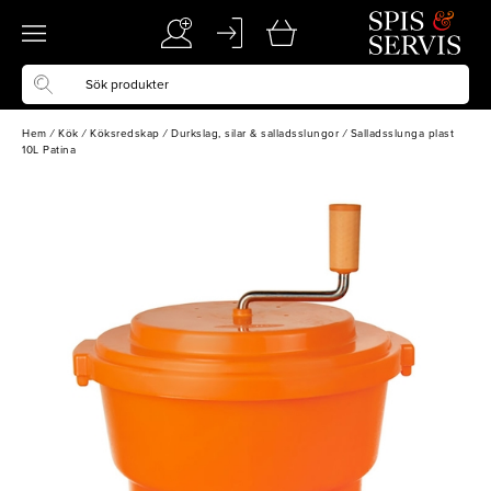
Hem
/
Kök
/
Köksredskap
/
Durkslag, silar & salladsslungor
/
Salladsslunga plast
10L Patina