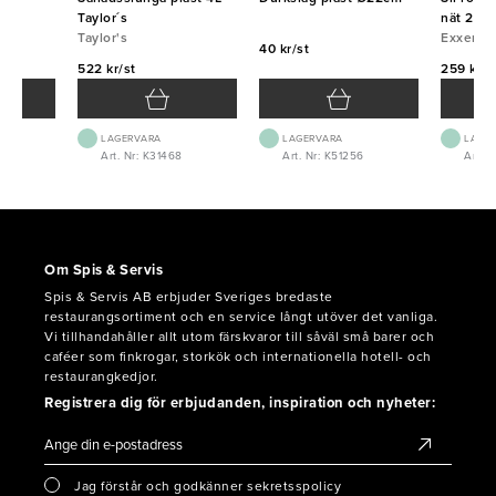
Taylor´s
nät 20c
Taylor's
Exxent
40 kr/st
522 kr/st
259 kr/s
LAGERVARA
LAGERVARA
LAGE
Art. Nr: K31468
Art. Nr: K51256
Art. N
Om Spis & Servis
Spis & Servis AB erbjuder Sveriges bredaste
restaurangsortiment och en service långt utöver det vanliga.
Vi tillhandahåller allt utom färskvaror till såväl små barer och
caféer som finkrogar, storkök och internationella hotell- och
restaurangkedjor.
Registrera dig för erbjudanden, inspiration och nyheter:
Jag förstår och godkänner sekretsspolicy