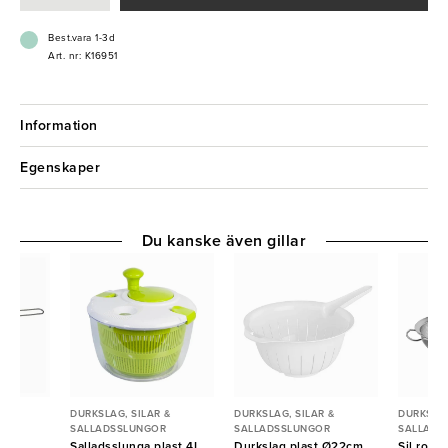
Best.vara 1-3d
Art. nr: K16951
Information
Egenskaper
Du kanske även gillar
 &
DURKSLAG, SILAR &
DURKSLAG, SILAR &
DURKSLAG
R
SALLADSSLUNGOR
SALLADSSLUNGOR
SALLADS
m
Salladsslunga plast 4L
Durkslag plast Ø22cm
Sil rost