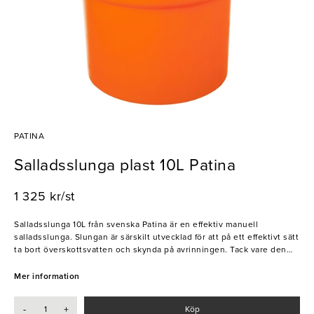
PATINA
Salladsslunga plast 10L Patina
1 325 kr/st
Salladsslunga 10L från svenska Patina är en effektiv manuell
salladsslunga. Slungan är särskilt utvecklad för att på ett effektivt sätt
ta bort överskottsvatten och skynda på avrinningen. Tack vare den
smarta avrinningstekniken får du en fräsch sallad varje gång. Patina
har sedan 2002 försett restaurangbranschen med kvalitativa redskap
Mer information
och tillbehör. Till en början tillverkade och sålde Patina kantiner och
kokkärl, men kom sedermera att leverera ett brett, och komplett
-
+
Köp
sortiment av kvalitetsprodukter till restaurang & storköksmarknaden.