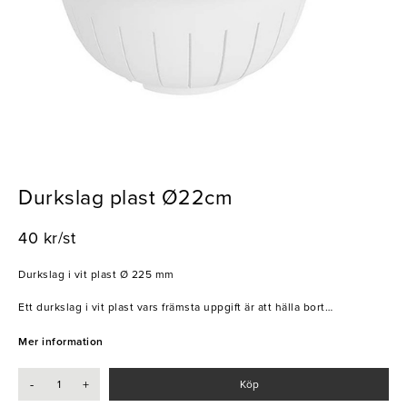
Durkslag plast Ø22cm
40 kr/st
Durkslag i vit plast Ø 225 mm
Ett durkslag i vit plast vars främsta uppgift är att hälla bort
pastavattnet ifrån pastan, men det har fler funktioner! Eftersom
durkslaget klarar temperaturer från -40 °C till +120°C kan du
Mer information
Skölja grönsaker sallad och bönor i
Tina frysta bär och grönsaker i
-
+
Köp
Ånga grönsaker över en kastrull med sjudande vatten
Durkslaget har plan botten så det kan stå själv, och ett långt handtag