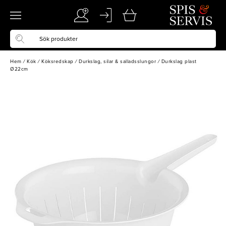
Hem
/
Kök
/
Köksredskap
/
Durkslag, silar & salladsslungor
/
Durkslag plast
Ø22cm