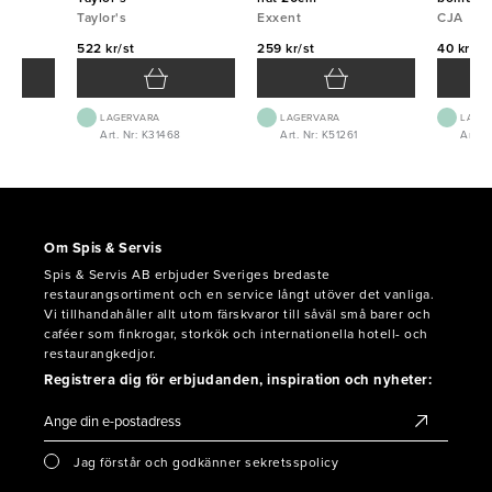
Taylor's
Exxent
CJA
522 kr/st
259 kr/st
40 kr/st
LAGERVARA
LAGERVARA
LAGE
Art. Nr: K31468
Art. Nr: K51261
Art. N
Om Spis & Servis
Spis & Servis AB erbjuder Sveriges bredaste
restaurangsortiment och en service långt utöver det vanliga.
Vi tillhandahåller allt utom färskvaror till såväl små barer och
caféer som finkrogar, storkök och internationella hotell- och
restaurangkedjor.
Registrera dig för erbjudanden, inspiration och nyheter:
Jag förstår och godkänner sekretsspolicy